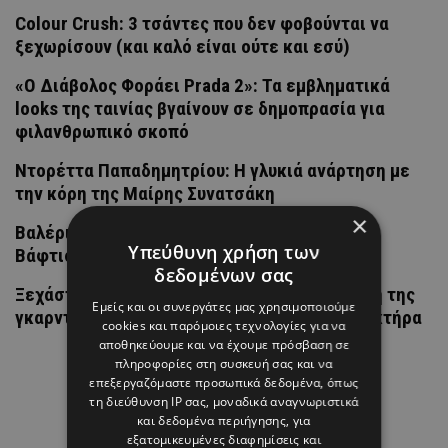
Colour Crush: 3 τσάντες που δεν φοβούνται να
ξεχωρίσουν (και καλό είναι ούτε και εσύ)
«Ο Διάβολος Φοράει Prada 2»: Τα εμβληματικά
looks της ταινίας βγαίνουν σε δημοπρασία για
φιλανθρωπικό σκοπό
Ντορέττα Παπαδημητρίου: Η γλυκιά ανάρτηση με
την κόρη της Μαίρης Συνατσάκη
×
Βαλέρια Χοψονίδου & Αντώνης Βλωτιδέλλης:
Υπεύθυνη χρήση των
Βάφτισαν τον μονάκριβο γιο τους
δεδομένων σας
Ξεχάστε το girly ροζ: Η πιο θηλυκή απόχρωση της
Εμείς και οι συνεργάτες μας χρησιμοποιούμε
γκαρνταρόμπας αποκτά φέτος πιο cool χαρακτήρα
cookies και παρόμοιες τεχνολογίες για να
αποθηκεύουμε και να έχουμε πρόσβαση σε
πληροφορίες στη συσκευή σας και να
επεξεργαζόμαστε προσωπικά δεδομένα, όπως
τη διεύθυνση IP σας, μοναδικά αναγνωριστικά
και δεδομένα περιήγησης, για
εξατομικευμένες διαφημίσεις και