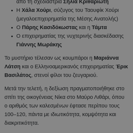
από τη σχεδιάστρια
Σήλια Κριθαριώτη
Η
Χάλα Χούρι
, σύζυγος του Ταουφίκ Χούρι
(μεγαλοεπιχειρηματία της Μέσης Ανατολής)
Ο
Πάρης Κασιδόκωστας
και η
Τάμτα
Ο επιχειρηματίας της νυχτερινής διασκέδασης
Γιάννης Μωράκης
Το μυστήριο τέλεσαν ως κουμπάροι η
Μαριάννα
Λάτση
και ο Ελληνοαμερικανός επιχειρηματίας
Έρικ
Βασιλάτος
, στενοί φίλοι του ζευγαριού.
Μετά την τελετή, η δεξίωση πραγματοποιήθηκε στο
σπίτι της οικογένειας Νίκα στο Μαύρο Λιθάρι, όπου
ο αριθμός των καλεσμένων έφτασε περίπου τους
100–120, πάντα με ιδιωτικότητα, κομψότητα και
διακριτικότητα.