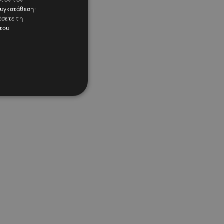
συγκατάθεση·
έσετε τη
του