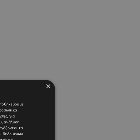
×
 αποθηκεύουμε
προσωπικά
σης, για
υ, ανάλυση
ργάζονται τα
ών δεδομένων
υτόν τον