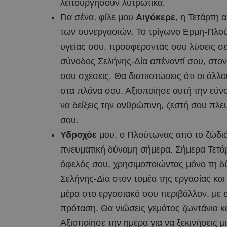
λειτουργήσουν λυτρωτικά.
Για σένα, φίλε μου
Αιγόκερε
, η Τετάρτη 
των συνεργασιών. Το τρίγωνο Ερμή-Πλούτ
υγείας σου, προσφέροντάς σου λύσεις σ
σύνοδος Σελήνης-Δία απέναντί σου, στον 
σου σχέσεις. Θα διαπιστώσεις ότι οι άλλο
στα πλάνα σου. Αξιοποίησε αυτή την εύνοι
να δείξεις την ανθρώπινη, ζεστή σου πλ
σου.
Υδροχόε
μου, ο Πλούτωνας από το ζώδιό
πνευματική δύναμη σήμερα. Σήμερα Τετά
όφελός σου, χρησιμοποιώντας μόνο τη δ
Σελήνης-Δία στον τομέα της εργασίας και
μέρα στο εργασιακό σου περιβάλλον, με ε
πρόταση. Θα νιώσεις γεμάτος ζωντάνια κα
Αξιοποίησε την ημέρα για να ξεκινήσεις μ