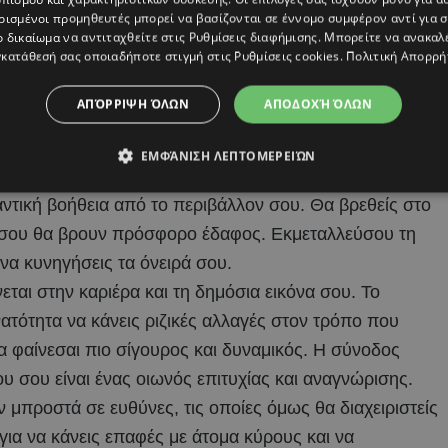
σία. Θα νιώσεις την ανάγκη να απομονωθείς για λίγο
ρισμένοι προμηθευτές μπορεί να βασίζονται σε έννομο συμφέρον αντί για 
. Εμπιστεύσου τα όνειρα και τις προαισθήσεις σου,
ο δικαίωμα να αντιταχθείτε στις
Ρυθμίσεις διαφήμισης
. Μπορείτε να ανακαλ
κατάθεσή σας οποιαδήποτε στιγμή στις
Ρυθμίσεις cookies
.
Πολιτική Απορρή
 ως αλάνθαστος οδηγός για τις επόμενες κινήσεις σου.
τη αυτή είναι γεμάτη υποσχέσεις και κοινωνική
ΑΠΌΡΡΙΨΗ ΌΛΩΝ
ΑΠΟΔΟΧΉ ΌΛΩΝ
ρίγωνο με τον Πλούτωνα σου χαρίζει μια τρομερή
να λύσεις δυσεπίλυτα προβλήματα στη δουλειά ή την
ΕΜΦΆΝΙΣΗ ΛΕΠΤΟΜΕΡΕΙΏΝ
 στον τομέα των στόχων και των φιλικών σχέσεων
αντική βοήθεια από το περιβάλλον σου. Θα βρεθείς στο
ες σου θα βρουν πρόσφορο έδαφος. Εκμεταλλεύσου τη
 να κυνηγήσεις τα όνειρά σου.
εται στην καριέρα και τη δημόσια εικόνα σου. Το
ατότητα να κάνεις ριζικές αλλαγές στον τρόπο που
να φαίνεσαι πιο σίγουρος και δυναμικός. Η σύνοδος
 σου είναι ένας οιωνός επιτυχίας και αναγνώρισης.
μπροστά σε ευθύνες, τις οποίες όμως θα διαχειριστείς
 για να κάνεις επαφές με άτομα κύρους και να