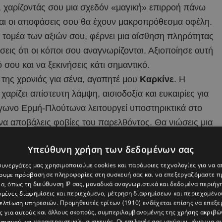
, χαρίζοντάς σου μια σχεδόν «μαγική» επιρροή πάνω
και οι αποφάσεις σου θα έχουν μακροπρόθεσμα οφέλη.
τομέα των αξιών σου, φέρνει μια αίσθηση πληρότητας
εις ότι οι κόποι σου αναγνωρίζονται. Αξιοποίησε αυτή
 σου και να ξεκινήσεις κάτι σημαντικό.
ς της χρονιάς για σένα, αγαπητέ μου
Καρκίνε
. Η
αρίζει απίστευτη λάμψη, αισιοδοξία και ευκαιρίες για
γωνο Ερμή-Πλούτωνα λειτουργεί υποστηρικτικά στο
α αποβάλεις φοβίες του παρελθόντος. Θα νιώσεις μια
άρεις τα ηνία της ζωής σου. Σήμερα Τετάρτη
Υπεύθυνη χρήση των δεδομένων σας
έα ξεκινήματα και να βγεις δυναμικά στο προσκήνιο.
η σε καλεί να δράσεις παρασκηνιακά αλλά
 συνεργάτες μας χρησιμοποιούμε cookies και παρόμοιες τεχνολογίες για να
χουμε πρόσβαση σε πληροφορίες στη συσκευή σας και να επεξεργαζόμαστε 
να σου δίνει τη δυνατότητα να διεισδύσεις σε
α, όπως τη διεύθυνση IP σας, μοναδικά αναγνωριστικά και δεδομένα περιήγη
υμένες διαφημίσεις και περιεχόμενο, μέτρηση διαφημίσεων και περιεχομένο
πληροφορίες που θα αποδειχθούν πολύτιμες για το
βελτίωση υπηρεσιών.
Προμηθευτές τρίτων (1910)
ενδέχεται επίσης να επεξε
ης-Δία στον 12ο οίκο σου, ενισχύει την ενόρασή σου
ς για αυτούς και άλλους σκοπούς, συμπεριλαμβανομένης της χρήσης ακριβ
πισμού και χαρακτηριστικών συσκευής. Οι επιλογές σας ισχύουν μόνο για α