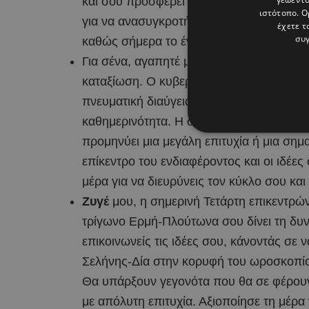
και σου προσφέρει μια εσωτερική προστα
ιστότοπο. Ο
για να ανασυγκροτήσεις τις δυνάμεις σου
έχετε τ
συγ
καθώς σήμερα το ένστικτό σου λειτουργεί
Για σένα, αγαπητέ μου
Παρθένε
, η Τετάρ
καταξίωση. Ο κυβερνήτης σου Ερμής σε τ
πνευματική διαύγεια, επιτρέποντάς σου 
καθημερινότητα. Η σύνοδος Σελήνης-Δία
προμηνύει μια μεγάλη επιτυχία ή μια σημ
επίκεντρο του ενδιαφέροντος και οι ιδέ
μέρα για να διευρύνεις τον κύκλο σου και
Ζυγέ
μου, η σημερινή Τετάρτη επικεντρών
τρίγωνο Ερμή-Πλούτωνα σου δίνει τη δυν
επικοινωνείς τις ιδέες σου, κάνοντάς σε 
Σελήνης-Δία στην κορυφή του ωροσκοπίου
Θα υπάρξουν γεγονότα που θα σε φέρουν 
με απόλυτη επιτυχία. Αξιοποίησε τη μέρα