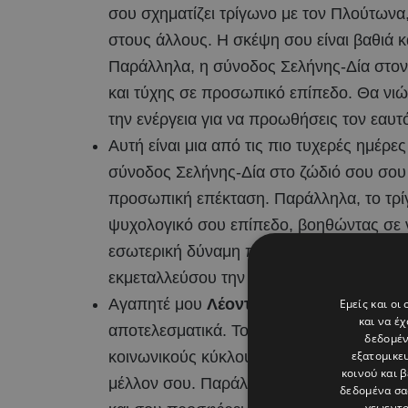
σου σχηματίζει τρίγωνο με τον Πλούτωνα
στους άλλους. Η σκέψη σου είναι βαθιά 
Παράλληλα, η σύνοδος Σελήνης-Δία στον 
και τύχης σε προσωπικό επίπεδο. Θα νιώσ
την ενέργεια για να προωθήσεις τον εαυτό
Αυτή είναι μια από τις πιο τυχερές ημέρε
σύνοδος Σελήνης-Δία στο ζώδιό σου σου χ
προσωπική επέκταση. Παράλληλα, το τρί
ψυχολογικό σου επίπεδο, βοηθώντας σε ν
εσωτερική δύναμη που θα σε ωθήσει να π
εκμεταλλεύσου την εύνοια για να κάνεις ν
Αγαπητέ μου
Λέοντα
, η σημερινή Τετάρτ
Εμείς και οι
και να έ
αποτελεσματικά. Το τρίγωνο Ερμή-Πλούτω
δεδομέν
εξατομικε
κοινωνικούς κύκλους και να αποκτήσεις 
κοινού και 
μέλλον σου. Παράλληλα, η σύνοδος Σελήν
δεδομένα σα
γεωεντο