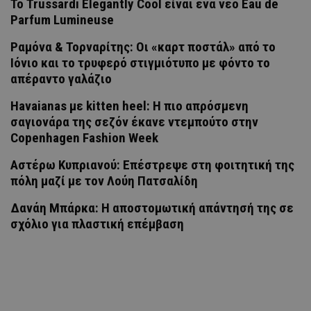
Το Trussardi Elegantly Cool είναι ένα νέο Eau de
Parfum Lumineuse
Ραμόνα & Τορναρίτης: Οι «καρτ ποστάλ» από το
Ιόνιο και το τρυφερό στιγμιότυπο με φόντο το
απέραντο γαλάζιο
Havaianas με kitten heel: Η πιο απρόσμενη
σαγιονάρα της σεζόν έκανε ντεμπούτο στην
Copenhagen Fashion Week
Αστέρω Κυπριανού: Επέστρεψε στη φοιτητική της
πόλη μαζί με τον Λούη Πατσαλίδη
Δανάη Μπάρκα: Η αποστομωτική απάντησή της σε
σχόλιο για πλαστική επέμβαση