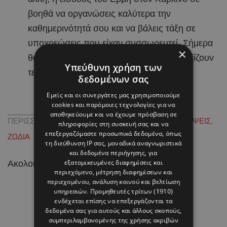
βοηθά να οργανώσεις καλύτερα την
καθημερινότητά σου και να βάλεις τάξη σε
υποχρεώσεις που είχαν συσσωρευτεί. Σήμερα
×
θα καταλάβεις πιο καθαρά ποια σχέδια αξίζουν
Υπεύθυνη χρήση των
τελικά την ενέργειά σου.
δεδομένων σας
Εμείς και οι συνεργάτες μας χρησιμοποιούμε
cookies και παρόμοιες τεχνολογίες για να
αποθηκεύουμε και να έχουμε πρόσβαση σε
ΠΕΡΙΣΣΟΤΕΡΑ ΓΙΑ
ΑΣΤΡΑ
,
ΑΣΤΡΟΛΟΓΙΚΕΣ ΠΡΟΒΛΕΨΕΙΣ
,
πληροφορίες στη συσκευή σας και να
επεξεργαζόμαστε προσωπικά δεδομένα, όπως
ΖΩΔΙΑ
τη διεύθυνση IP σας, μοναδικά αναγνωριστικά
και δεδομένα περιήγησης, για
εξατομικευμένες διαφημίσεις και
Ακολουθήστε το HELLO σε
και
!
περιεχόμενο, μέτρηση διαφημίσεων και
περιεχομένου, ανάλυση κοινού και βελτίωση
υπηρεσιών.
Προμηθευτές τρίτων (1910)
ενδέχεται επίσης να επεξεργάζονται τα
δεδομένα σας για αυτούς και άλλους σκοπούς,
συμπεριλαμβανομένης της χρήσης ακριβών