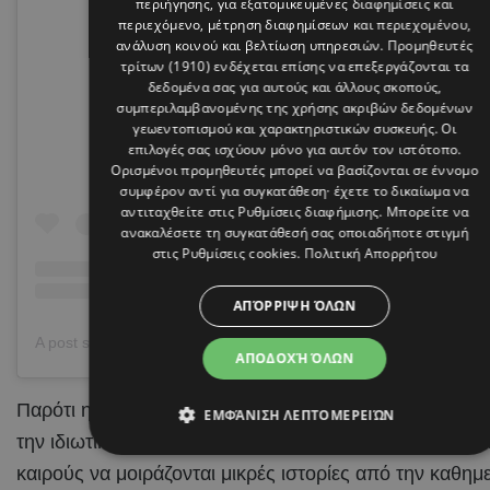
περιήγησης, για εξατομικευμένες διαφημίσεις και
περιεχόμενο, μέτρηση διαφημίσεων και περιεχομένου,
ανάλυση κοινού και βελτίωση υπηρεσιών.
Προμηθευτές
τρίτων (1910)
ενδέχεται επίσης να επεξεργάζονται τα
View this post on Instagram
δεδομένα σας για αυτούς και άλλους σκοπούς,
συμπεριλαμβανομένης της χρήσης ακριβών δεδομένων
γεωεντοπισμού και χαρακτηριστικών συσκευής. Οι
επιλογές σας ισχύουν μόνο για αυτόν τον ιστότοπο.
Ορισμένοι προμηθευτές μπορεί να βασίζονται σε έννομο
συμφέρον αντί για συγκατάθεση· έχετε το δικαίωμα να
αντιταχθείτε στις
Ρυθμίσεις διαφήμισης
. Μπορείτε να
ανακαλέσετε τη συγκατάθεσή σας οποιαδήποτε στιγμή
στις
Ρυθμίσεις cookies
.
Πολιτική Απορρήτου
ΑΠΌΡΡΙΨΗ ΌΛΩΝ
ΑΠΟΔΟΧΉ ΌΛΩΝ
Παρότι η Meghan Markle και ο
πρίγκιπας Harry
προσ
ΕΜΦΆΝΙΣΗ ΛΕΠΤΟΜΕΡΕΙΏΝ
την ιδιωτικότητα των δύο παιδιών τους, δεν διστάζουν
καιρούς να μοιράζονται μικρές ιστορίες από την καθημ