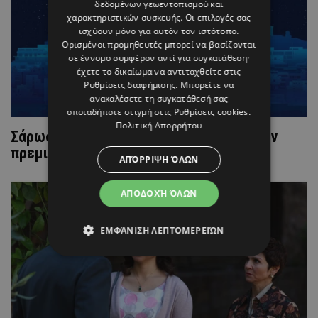
δεδομένων γεωεντοπισμού και
χαρακτηριστικών συσκευής. Οι επιλογές σας
ισχύουν μόνο για αυτόν τον ιστότοπο.
Ορισμένοι προμηθευτές μπορεί να βασίζονται
σε έννομο συμφέρον αντί για συγκατάθεση·
έχετε το δικαίωμα να αντιταχθείτε στις
Ρυθμίσεις διαφήμισης
. Μπορείτε να
ανακαλέσετε τη συγκατάθεσή σας
οποιαδήποτε στιγμή στις
Ρυθμίσεις cookies
.
Πολιτική Απορρήτου
Σάρωσε η σειρά «ΜΙΑ ΝΥΧΤΑ ΜΟΝΟ» στην
πρεμιέρα
ΑΠΌΡΡΙΨΗ ΌΛΩΝ
ΑΠΟΔΟΧΉ ΌΛΩΝ
ΕΜΦΆΝΙΣΗ ΛΕΠΤΟΜΕΡΕΙΏΝ