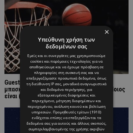
×
Υπεύθυνη χρήση των
δεδομένων σας
Εμείς και οι συνεργάτες μας χρησιμοποιούμε
cookies και παρόμοιες τεχνολογίες για να
αποθηκεύουμε και να έχουμε πρόσβαση σε
πληροφορίες στη συσκευή σας και να
επεξεργαζόμαστε προσωπικά δεδομένα, όπως
Guest εμφάνιση πασίγνωστου
τη διεύθυνση IP σας, μοναδικά αναγνωριστικά
μπασκετμπολίστα σε ελληνική σειρά – Ποιος
και δεδομένα περιήγησης, για
είναι (ΦΩΤΟ)
εξατομικευμένες διαφημίσεις και
περιεχόμενο, μέτρηση διαφημίσεων και
περιεχομένου, ανάλυση κοινού και βελτίωση
υπηρεσιών.
Προμηθευτές τρίτων (1910)
ενδέχεται επίσης να επεξεργάζονται τα
δεδομένα σας για αυτούς και άλλους σκοπούς,
συμπεριλαμβανομένης της χρήσης ακριβών