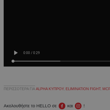
ΠΕΡΙΣΣΟΤΕΡΑ ΓΙΑ
ALPHA ΚΥΠΡΟΥ
,
ELIMINATION FIGHT
,
MCP
Ακολουθήστε το HELLO σε
και
!