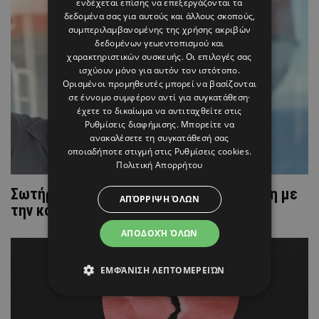
ενδέχεται επίσης να επεξεργάζονται τα
δεδομένα σας για αυτούς και άλλους σκοπούς,
συμπεριλαμβανομένης της χρήσης ακριβών
δεδομένων γεωεντοπισμού και
χαρακτηριστικών συσκευής. Οι επιλογές σας
ισχύουν μόνο για αυτόν τον ιστότοπο.
Ορισμένοι προμηθευτές μπορεί να βασίζονται
σε έννομο συμφέρον αντί για συγκατάθεση·
έχετε το δικαίωμα να αντιταχθείτε στις
Ρυθμίσεις διαφήμισης
. Μπορείτε να
ανακαλέσετε τη συγκατάθεσή σας
οποιαδήποτε στιγμή στις
Ρυθμίσεις cookies
.
Πολιτική Απορρήτου
Σωτήρης Τσαφούλιας: Η σπάνια εμφάνιση με
ΑΠΌΡΡΙΨΗ ΌΛΩΝ
την κόρη του, Δέσποινα (ΦΩΤΟ)
ΑΠΟΔΟΧΉ ΌΛΩΝ
ΕΜΦΆΝΙΣΗ ΛΕΠΤΟΜΕΡΕΙΏΝ