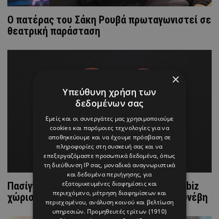
Ο πατέρας του Σάκη Ρουβά πρωταγωνιστεί σε
θεατρική παράσταση
×
Υπεύθυνη χρήση των
δεδομένων σας
Εμείς και οι συνεργάτες μας χρησιμοποιούμε
cookies και παρόμοιες τεχνολογίες για να
αποθηκεύουμε και να έχουμε πρόσβαση σε
πληροφορίες στη συσκευή σας και να
επεξεργαζόμαστε προσωπικά δεδομένα, όπως
τη διεύθυνση IP σας, μοναδικά αναγνωριστικά
και δεδομένα περιήγησης, για
εξατομικευμένες διαφημίσεις και
Πασίγνωστο ζευγάρι της ελληνικής showbiz
περιεχόμενο, μέτρηση διαφημίσεων και
χώρισε μετά από 3 χρόνια σχέσης - Tι συνέβη
περιεχομένου, ανάλυση κοινού και βελτίωση
υπηρεσιών.
Προμηθευτές τρίτων (1910)