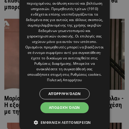
έπαθα σοκ, οι γιατροί μου έλεγαν ότι δεν θα
περιεχομένου, ανάλυση κοινού και βελτίωση
μπορούσα» (ΒΙΝΤΕΟ)
υπηρεσιών.
Προμηθευτές τρίτων (1910)
ενδέχεται επίσης να επεξεργάζονται τα
δεδομένα σας για αυτούς και άλλους σκοπούς,
συμπεριλαμβανομένης της χρήσης ακριβών
δεδομένων γεωεντοπισμού και
χαρακτηριστικών συσκευής. Οι επιλογές σας
ισχύουν μόνο για αυτόν τον ιστότοπο.
Ορισμένοι προμηθευτές μπορεί να βασίζονται
σε έννομο συμφέρον αντί για συγκατάθεση·
έχετε το δικαίωμα να αντιταχθείτε στις
Ρυθμίσεις διαφήμισης
. Μπορείτε να
ανακαλέσετε τη συγκατάθεσή σας
οποιαδήποτε στιγμή στις
Ρυθμίσεις cookies
.
Πολιτική Απορρήτου
ΑΠΌΡΡΙΨΗ ΌΛΩΝ
Μαρία Φιακά: «Ήταν χάλια, πέρασα δύσκολα» -
Η εξομολόγηση για τον χωρισμό και τη σχέση
ΑΠΟΔΟΧΉ ΌΛΩΝ
με την κόρη της
ΕΜΦΆΝΙΣΗ ΛΕΠΤΟΜΕΡΕΙΏΝ