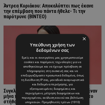
Άντρεα Κυριάκου: Αποκαλύπτει πως έκανε
την επέμβαση που πάντα ήθελε- Τι την
παρότρυνε (ΒΙΝΤΕΟ)
×
Υπεύθυνη χρήση των
δεδομένων σας
Εμείς και οι συνεργάτες μας χρησιμοποιούμε
cookies και παρόμοιες τεχνολογίες για να
αποθηκεύουμε και να έχουμε πρόσβαση σε
πληροφορίες στη συσκευή σας και να
επεξεργαζόμαστε προσωπικά δεδομένα, όπως
τη διεύθυνση IP σας, μοναδικά αναγνωριστικά
και δεδομένα περιήγησης, για
εξατομικευμένες διαφημίσεις και
Συγκλονίζει η Σοφία Καρβέλα: "Περίπου έναν
περιεχόμενο, μέτρηση διαφημίσεων και
μήνα πριν ένιωσα ένα μικρό εξόγκωμα στο
περιεχομένου, ανάλυση κοινού και βελτίωση
στήθος"
υπηρεσιών.
Προμηθευτές τρίτων (1910)