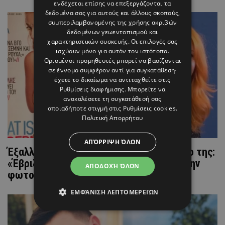
ενδέχεται επίσης να επεξεργάζονται τα
δεδομένα σας για αυτούς και άλλους σκοπούς,
συμπεριλαμβανομένης της χρήσης ακριβών
δεδομένων γεωεντοπισμού και
χαρακτηριστικών συσκευής. Οι επιλογές σας
ισχύουν μόνο για αυτόν τον ιστότοπο.
Ορισμένοι προμηθευτές μπορεί να βασίζονται
σε έννομο συμφέρον αντί για συγκατάθεση·
έχετε το δικαίωμα να αντιταχθείτε στις
Ρυθμίσεις διαφήμισης
. Μπορείτε να
ανακαλέσετε τη συγκατάθεσή σας
οποιαδήποτε στιγμή στις
Ρυθμίσεις cookies
.
Πολιτική Απορρήτου
ΑΠΌΡΡΙΨΗ ΌΛΩΝ
Έξαλλη η Σμαράγδα Καρύδη με εξώφυλλο της:
«Έβριζα - Μου βάλατε στήθος» - Δείτε την
ΑΠΟΔΟΧΉ ΌΛΩΝ
φωτογραφία
ΕΜΦΆΝΙΣΗ ΛΕΠΤΟΜΕΡΕΙΏΝ