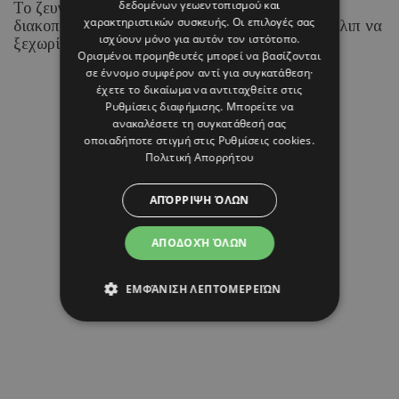
δεδομένων γεωεντοπισμού και
Το ζευγάρι απολαμβάνει τις καλοκαιρινές του
χαρακτηριστικών συσκευής. Οι επιλογές σας
διακοπές στα νησιά του Ιονίου, με τη Ραμόνα Φίλιπ να
ισχύουν μόνο για αυτόν τον ιστότοπο.
ξεχωρίζει για τα chic beach και resort looks της.
Ορισμένοι προμηθευτές μπορεί να βασίζονται
σε έννομο συμφέρον αντί για συγκατάθεση·
έχετε το δικαίωμα να αντιταχθείτε στις
07 ΑΥΓΟΥΣΤΟΥ 26 - 15:45
Ρυθμίσεις διαφήμισης
. Μπορείτε να
Μαρία Καραμάνου
ανακαλέσετε τη συγκατάθεσή σας
οποιαδήποτε στιγμή στις
Ρυθμίσεις cookies
.
Πολιτική Απορρήτου
ΑΠΌΡΡΙΨΗ ΌΛΩΝ
ΑΠΟΔΟΧΉ ΌΛΩΝ
ΕΜΦΆΝΙΣΗ ΛΕΠΤΟΜΕΡΕΙΏΝ