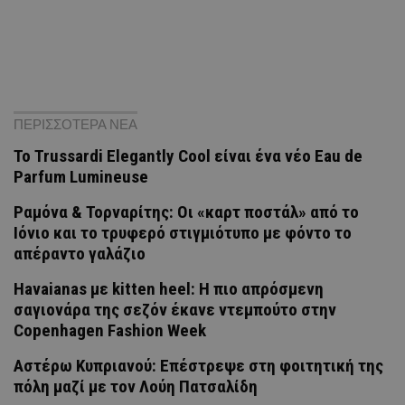
ΠΕΡΙΣΣΟΤΕΡΑ ΝΕΑ
Το Trussardi Elegantly Cool είναι ένα νέο Eau de
Parfum Lumineuse
Ραμόνα & Τορναρίτης: Οι «καρτ ποστάλ» από το
Ιόνιο και το τρυφερό στιγμιότυπο με φόντο το
απέραντο γαλάζιο
Havaianas με kitten heel: Η πιο απρόσμενη
σαγιονάρα της σεζόν έκανε ντεμπούτο στην
Copenhagen Fashion Week
Αστέρω Κυπριανού: Επέστρεψε στη φοιτητική της
πόλη μαζί με τον Λούη Πατσαλίδη