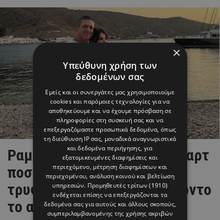
×
Υπεύθυνη χρήση των
δεδομένων σας
Εμείς και οι συνεργάτες μας χρησιμοποιούμε
cookies και παρόμοιες τεχνολογίες για να
αποθηκεύουμε και να έχουμε πρόσβαση σε
πληροφορίες στη συσκευή σας και να
επεξεργαζόμαστε προσωπικά δεδομένα, όπως
τη διεύθυνση IP σας, μοναδικά αναγνωριστικά
και δεδομένα περιήγησης, για
Ραμόνα & Τορναρίτης: Οι «καρτ
εξατομικευμένες διαφημίσεις και
περιεχόμενο, μέτρηση διαφημίσεων και
ποστάλ» από το Ιόνιο και το
περιεχομένου, ανάλυση κοινού και βελτίωση
τρυφερό στιγμιότυπο με φόντο
υπηρεσιών.
Προμηθευτές τρίτων (1910)
ενδέχεται επίσης να επεξεργάζονται τα
το απέραντο γαλάζιο
δεδομένα σας για αυτούς και άλλους σκοπούς,
συμπεριλαμβανομένης της χρήσης ακριβών