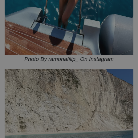
Photo By ramonafilip_ On Instagram