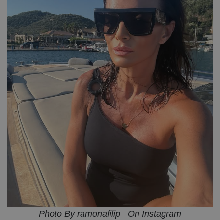
Photo By ramonafilip_ On Instagram