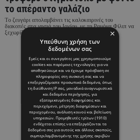
το απέραντο γαλάζιο
Το ζευγάρι απολαμβάνει τις καλοκαιρινές του
διακοπές στα νησιά του Ιονίου, με τη Ραμόνα Φίλιπ να
×
ξεχωρίζει για τα chic beach και resort looks της.
Υπεύθυνη χρήση των
δεδομένων σας
07 ΑΥΓΟΥΣΤΟΥ 26 - 15:45
Μαρία Καραμάνου
Εμείς και οι συνεργάτες μας χρησιμοποιούμε
cookies και παρόμοιες τεχνολογίες για να
αποθηκεύουμε και να έχουμε πρόσβαση σε
πληροφορίες στη συσκευή σας και να
επεξεργαζόμαστε προσωπικά δεδομένα, όπως
τη διεύθυνση IP σας, μοναδικά αναγνωριστικά
και δεδομένα περιήγησης, για
εξατομικευμένες διαφημίσεις και
περιεχόμενο, μέτρηση διαφημίσεων και
περιεχομένου, ανάλυση κοινού και βελτίωση
υπηρεσιών.
Προμηθευτές τρίτων (1910)
ενδέχεται επίσης να επεξεργάζονται τα
δεδομένα σας για αυτούς και άλλους σκοπούς,
συμπεριλαμβανομένης της χρήσης ακριβών