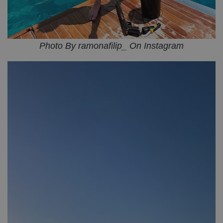
Photo By ramonafilip_ On Instagram