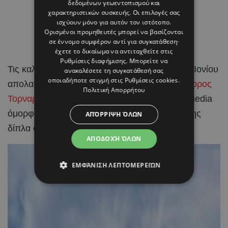
δεδομένων γεωεντοπισμού και
χαρακτηριστικών συσκευής. Οι επιλογές σας
ισχύουν μόνο για αυτόν τον ιστότοπο.
Ορισμένοι προμηθευτές μπορεί να βασίζονται
σε έννομο συμφέρον αντί για συγκατάθεση·
έχετε το δικαίωμα να αντιταχθείτε στις
Ρυθμίσεις διαφήμισης
. Μπορείτε να
Τις καλοκαιρινές τους
διακοπές
στα νησιά του Ιονίου
ανακαλέσετε τη συγκατάθεσή σας
οποιαδήποτε στιγμή στις
Ρυθμίσεις cookies
.
απολαμβάνουν η
Ραμόνα Φίλιπ
και ο
Χριστόφορος
Πολιτική Απορρήτου
Τορναρίτης
, μοιράζοντας μέσα από τα social media
όμορφα στιγμιότυπα από τις ημέρες χαλάρωσης
ΑΠΌΡΡΙΨΗ ΌΛΩΝ
δίπλα στη θάλασσα.
ΑΠΟΔΟΧΉ ΌΛΩΝ
ΕΜΦΆΝΙΣΗ ΛΕΠΤΟΜΕΡΕΙΏΝ