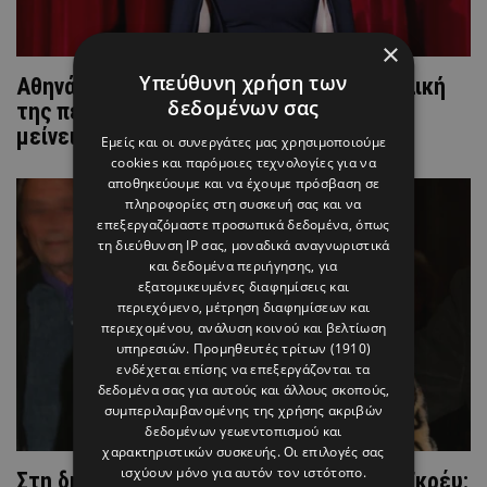
×
Υπεύθυνη χρήση των
Αθηνά Ωνάση: Αυτή είναι σήμερα η συνολική
δεδομένων σας
της περιουσία - Έχει ροκανιστεί και έχει
μείνει μισή
Εμείς και οι συνεργάτες μας χρησιμοποιούμε
cookies και παρόμοιες τεχνολογίες για να
αποθηκεύουμε και να έχουμε πρόσβαση σε
πληροφορίες στη συσκευή σας και να
επεξεργαζόμαστε προσωπικά δεδομένα, όπως
τη διεύθυνση IP σας, μοναδικά αναγνωριστικά
και δεδομένα περιήγησης, για
εξατομικευμένες διαφημίσεις και
περιεχόμενο, μέτρηση διαφημίσεων και
περιεχομένου, ανάλυση κοινού και βελτίωση
υπηρεσιών.
Προμηθευτές τρίτων (1910)
ενδέχεται επίσης να επεξεργάζονται τα
δεδομένα σας για αυτούς και άλλους σκοπούς,
συμπεριλαμβανομένης της χρήσης ακριβών
δεδομένων γεωεντοπισμού και
χαρακτηριστικών συσκευής. Οι επιλογές σας
ισχύουν μόνο για αυτόν τον ιστότοπο.
Στη δημοσιότητα η διαθήκη της Καίτης Γκρέυ: