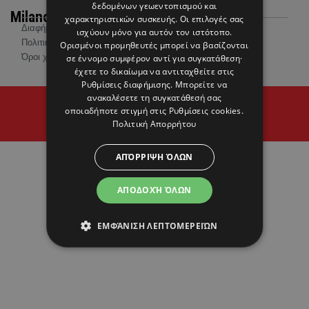
δεδομένων γεωεντοπισμού και
Milano Fashion Diary
χαρακτηριστικών συσκευής. Οι επιλογές σας
Διαφήμιση
ισχύουν μόνο για αυτόν τον ιστότοπο.
Πολιτική Προστασίας Προσωπικών Δεδομένων
Ορισμένοι προμηθευτές μπορεί να βασίζονται
Όροι χρήσης
σε έννομο συμφέρον αντί για συγκατάθεση·
έχετε το δικαίωμα να αντιταχθείτε στις
Ρυθμίσεις διαφήμισης
. Μπορείτε να
ανακαλέσετε τη συγκατάθεσή σας
© 2026 Hello Magazine Cyprus
οποιαδήποτε στιγμή στις
Ρυθμίσεις cookies
.
Proudly developed by
Cantaloop
Πολιτική Απορρήτου
ΑΠΌΡΡΙΨΗ ΌΛΩΝ
ΑΠΟΔΟΧΉ ΌΛΩΝ
ΕΜΦΆΝΙΣΗ ΛΕΠΤΟΜΕΡΕΙΏΝ