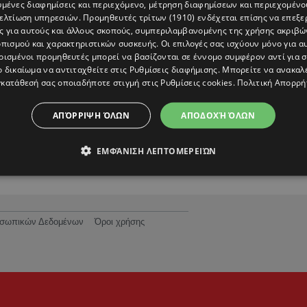
υμένες διαφημίσεις και περιεχόμενο, μέτρηση διαφημίσεων και περιεχομένο
βελτίωση υπηρεσιών.
Προμηθευτές τρίτων (1910)
ενδέχεται επίσης να επεξε
ς για αυτούς και άλλους σκοπούς, συμπεριλαμβανομένης της χρήσης ακριβ
πισμού και χαρακτηριστικών συσκευής. Οι επιλογές σας ισχύουν μόνο για α
ρισμένοι προμηθευτές μπορεί να βασίζονται σε έννομο συμφέρον αντί για 
ο δικαίωμα να αντιταχθείτε στις
Ρυθμίσεις διαφήμισης
. Μπορείτε να ανακαλ
κατάθεσή σας οποιαδήποτε στιγμή στις
Ρυθμίσεις cookies
.
Πολιτική Απορρή
ά
Η Μαρίνα απαντά πρώτη φορά εάν είναι το
τρίτο πρόσωπο στη σχέση Βασιλάκου - Νικ
ΑΠΌΡΡΙΨΗ ΌΛΩΝ
ΑΠΟΔΟΧΉ ΌΛΩΝ
ΕΜΦΆΝΙΣΗ ΛΕΠΤΟΜΕΡΕΙΏΝ
ροσωπικών Δεδομένων
Όροι χρήσης