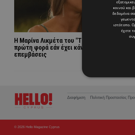
εξατομικε
κοινού και 
δεδομένα σα
γεωεντο
ιστότοπο. Ο
έχετε τ
συγ
Η Μαρίνα Λικμέτα του "The Bachelor" απαντ
πρώτη φορά εάν έχει κάνει πλαστικές
επεμβάσεις
Διαφήμιση
Πολιτική Προστασίας Π
© 2026 Hello Magazine Cyprus