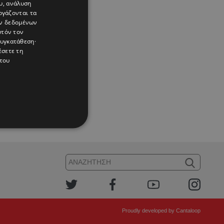
υ, ανάλυση
ργάζονται τα
ών δεδομένων
υτόν τον
συγκατάθεση·
έσετε τη
του
όλ
Proudly developed by
Cantaloop