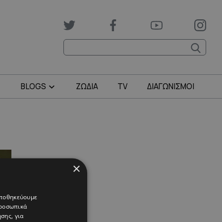
BLOGS
ΖΩΔΙΑ
TV
ΔΙΑΓΩΝΙΣΜΟΙ
×
 αποθηκεύουμε
προσωπικά
σης, για