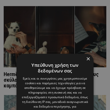
×
Υπεύθυνη χρήση των
δεδομένων σας
Hermès: Bάζει τους πιο cute και στιλάτους
Εμείς και οι συνεργάτες μας χρησιμοποιούμε
σκύλους στο επίκεντρο της νέας της
cookies και παρόμοιες τεχνολογίες για να
καμπάνιας
αποθηκεύουμε και να έχουμε πρόσβαση σε
πληροφορίες στη συσκευή σας και να
επεξεργαζόμαστε προσωπικά δεδομένα, όπως
τη διεύθυνση IP σας, μοναδικά αναγνωριστικά
και δεδομένα περιήγησης, για