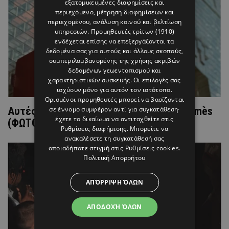
εξατομικευμένες διαφημίσεις και
περιεχόμενο, μέτρηση διαφημίσεων και
περιεχομένου, ανάλυση κοινού και βελτίωση
υπηρεσιών.
Προμηθευτές τρίτων (1910)
ενδέχεται επίσης να επεξεργάζονται τα
δεδομένα σας για αυτούς και άλλους σκοπούς,
συμπεριλαμβανομένης της χρήσης ακριβών
δεδομένων γεωεντοπισμού και
χαρακτηριστικών συσκευής. Οι επιλογές σας
ισχύουν μόνο για αυτόν τον ιστότοπο.
Ορισμένοι προμηθευτές μπορεί να βασίζονται
σε έννομο συμφέρον αντί για συγκατάθεση·
Aυτές είναι οι πιο προσιτές τσάντες Hermès
έχετε το δικαίωμα να αντιταχθείτε στις
(ΦΩΤΟ)
Ρυθμίσεις διαφήμισης
. Μπορείτε να
ανακαλέσετε τη συγκατάθεσή σας
οποιαδήποτε στιγμή στις
Ρυθμίσεις cookies
.
Πολιτική Απορρήτου
ΑΠΌΡΡΙΨΗ ΌΛΩΝ
ΑΠΟΔΟΧΉ ΌΛΩΝ