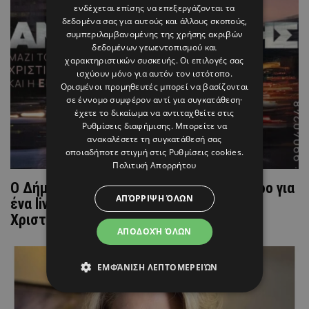
ενδέχεται επίσης να επεξεργάζονται τα
δεδομένα σας για αυτούς και άλλους σκοπούς,
συμπεριλαμβανομένης της χρήσης ακριβών
δεδομένων γεωεντοπισμού και
χαρακτηριστικών συσκευής. Οι επιλογές σας
ισχύουν μόνο για αυτόν τον ιστότοπο.
Ορισμένοι προμηθευτές μπορεί να βασίζονται
σε έννομο συμφέρον αντί για συγκατάθεση·
έχετε το δικαίωμα να αντιταχθείτε στις
Ρυθμίσεις διαφήμισης
. Μπορείτε να
ανακαλέσετε τη συγκατάθεσή σας
οποιαδήποτε στιγμή στις
Ρυθμίσεις cookies
.
Πολιτική Απορρήτου
Ο Δήμος Αναστασιάδης επιστρέφει Κύπρο για
ΑΠΌΡΡΙΨΗ ΌΛΩΝ
ένα live δίπλα στη θάλασσα - Μαζί του η
Χριστίνα Σάλτη
ΑΠΟΔΟΧΉ ΌΛΩΝ
ΕΜΦΆΝΙΣΗ ΛΕΠΤΟΜΕΡΕΙΏΝ