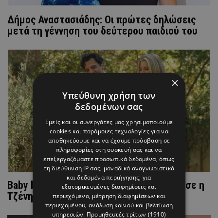
Δήμος Αναστασιάδης: Οι πρώτες δηλώσεις
μετά τη γέννηση του δεύτερου παιδιού του
×
Υπεύθυνη χρήση των
δεδομένων σας
Εμείς και οι συνεργάτες μας χρησιμοποιούμε
cookies και παρόμοιες τεχνολογίες για να
αποθηκεύουμε και να έχουμε πρόσβαση σε
πληροφορίες στη συσκευή σας και να
επεξεργαζόμαστε προσωπικά δεδομένα, όπως
τη διεύθυνση IP σας, μοναδικά αναγνωριστικά
και δεδομένα περιήγησης, για
Baby boom στην ελληνική showbiz: Γέννησε η
εξατομικευμένες διαφημίσεις και
Τζένη Θεωνά
περιεχόμενο, μέτρηση διαφημίσεων και
περιεχομένου, ανάλυση κοινού και βελτίωση
υπηρεσιών.
Προμηθευτές τρίτων (1910)