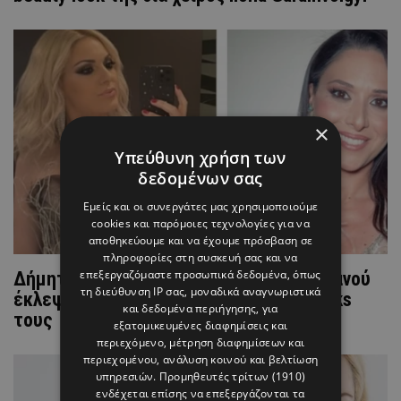
×
Υπεύθυνη χρήση των
δεδομένων σας
Εμείς και οι συνεργάτες μας χρησιμοποιούμε
cookies και παρόμοιες τεχνολογίες για να
αποθηκεύουμε και να έχουμε πρόσβαση σε
πληροφορίες στη συσκευή σας και να
επεξεργαζόμαστε προσωπικά δεδομένα, όπως
Δήμητρα Μακρυγιάννη και Στέλλα Στυλιανού
τη διεύθυνση IP σας, μοναδικά αναγνωριστικά
έκλεψαν τις εντυπώσεις με τα glam looks
και δεδομένα περιήγησης, για
τους
εξατομικευμένες διαφημίσεις και
περιεχόμενο, μέτρηση διαφημίσεων και
περιεχομένου, ανάλυση κοινού και βελτίωση
υπηρεσιών.
Προμηθευτές τρίτων (1910)
ενδέχεται επίσης να επεξεργάζονται τα