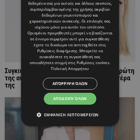
δεδομένα σας για αυτούς και άλλους σκοπούς,
συμπεριλαμβανομένης της χρήσης ακριβών
δεδομένων γεωεντοπισμού και
χαρακτηριστικών συσκευής. Οι επιλογές σας
ισχύουν μόνο για αυτόν τον ιστότοπο.
Ορισμένοι προμηθευτές μπορεί να βασίζονται
σε έννομο συμφέρον αντί για συγκατάθεση·
έχετε το δικαίωμα να αντιταχθείτε στις
Ρυθμίσεις διαφήμισης
. Μπορείτε να
ανακαλέσετε τη συγκατάθεσή σας
οποιαδήποτε στιγμή στις
Ρυθμίσεις cookies
.
Πολιτική Απορρήτου
Συγκινεί η Δήμητρα Μακρυγιάννη, στην πρώτη
της ανάρτηση μετά την απώλεια του πατέρα
ΑΠΌΡΡΙΨΗ ΌΛΩΝ
της
ΑΠΟΔΟΧΉ ΌΛΩΝ
ΕΜΦΆΝΙΣΗ ΛΕΠΤΟΜΕΡΕΙΏΝ