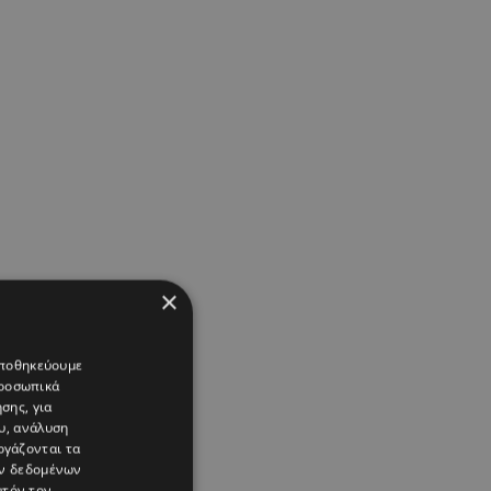
×
 αποθηκεύουμε
προσωπικά
σης, για
υ, ανάλυση
ργάζονται τα
ών δεδομένων
υτόν τον