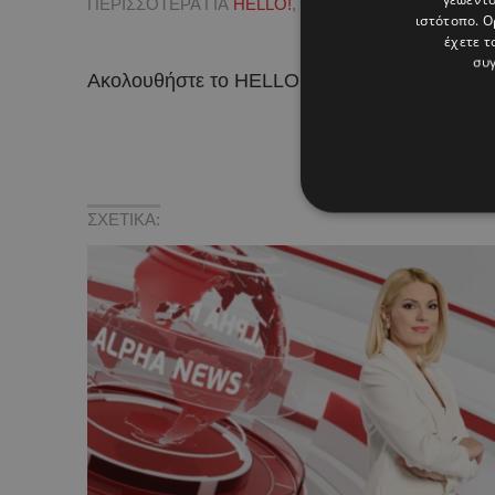
ΠΕΡΙΣΣΟΤΕΡΑ ΓΙΑ
HELLO!
,
ΔΗΜΗΤΡΑ ΜΑΚΡΥΓΙΑΝΝ
ιστότοπο. Ο
έχετε τ
συγ
Ακολουθήστε το HELLO σε
και
!
ΣΧΕΤΙΚΑ: