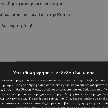
αισθητική και την αυθεντικότητα.
ερά και premium location στην Κύπρο.
η λάμψη στη ζωή!
Υπεύθυνη χρήση των δεδομένων σας
 συνεργάτες μας χρησιμοποιούμε cookies και παρόμοιες τεχνολογίες για να
χουμε πρόσβαση σε πληροφορίες στη συσκευή σας και να επεξεργαζόμαστε 
α, όπως τη διεύθυνση IP σας, μοναδικά αναγνωριστικά και δεδομένα περιήγη
υμένες διαφημίσεις και περιεχόμενο, μέτρηση διαφημίσεων και περιεχομένο
βελτίωση υπηρεσιών.
Προμηθευτές τρίτων (1910)
ενδέχεται επίσης να επεξε
ς για αυτούς και άλλους σκοπούς, συμπεριλαμβανομένης της χρήσης ακριβ
πισμού και χαρακτηριστικών συσκευής. Οι επιλογές σας ισχύουν μόνο για α