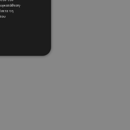
συγκατάθεση·
έσετε τη
του