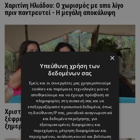
Χαριτίνη Ηλιάδου: Ο χωρισμός με sms λίγο
πριν παντρευτεί - Η μεγάλη αποκάλυψη
×
Υπεύθυνη χρήση των
δεδομένων σας
Εμείς και οι συνεργάτες μας χρησιμοποιούμε
cookies και παρόμοιες τεχνολογίες για να
αποθηκεύουμε και να έχουμε πρόσβαση σε
πληροφορίες στη συσκευή σας και να
επεξεργαζόμαστε προσωπικά δεδομένα, όπως
Χριστίνα Μπόμπα-Χαριτίνη Ηλιάδου: Το
τη διεύθυνση IP σας, μοναδικά αναγνωριστικά
ξέφρενο γλέντι στην Ιταλία μέχρι τα
και δεδομένα περιήγησης, για
εξατομικευμένες διαφημίσεις και
ξημερώματα
περιεχόμενο, μέτρηση διαφημίσεων και
περιεχομένου, ανάλυση κοινού και βελτίωση