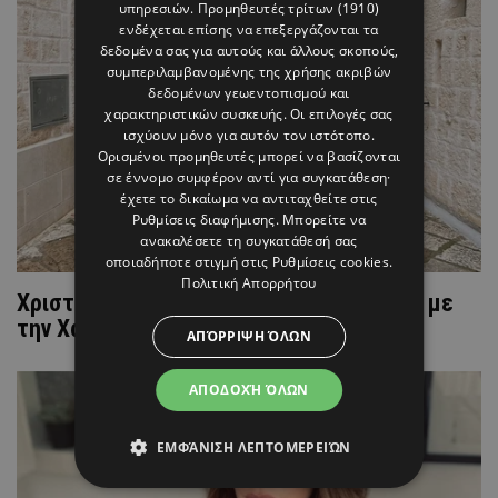
υπηρεσιών.
Προμηθευτές τρίτων (1910)
ενδέχεται επίσης να επεξεργάζονται τα
δεδομένα σας για αυτούς και άλλους σκοπούς,
συμπεριλαμβανομένης της χρήσης ακριβών
δεδομένων γεωεντοπισμού και
χαρακτηριστικών συσκευής. Οι επιλογές σας
ισχύουν μόνο για αυτόν τον ιστότοπο.
Ορισμένοι προμηθευτές μπορεί να βασίζονται
σε έννομο συμφέρον αντί για συγκατάθεση·
έχετε το δικαίωμα να αντιταχθείτε στις
Ρυθμίσεις διαφήμισης
. Μπορείτε να
ανακαλέσετε τη συγκατάθεσή σας
οποιαδήποτε στιγμή στις
Ρυθμίσεις cookies
.
Πολιτική Απορρήτου
Χριστίνα Μπόμπα: Βρίσκεται στην Ιταλία με
την Χαριτίνη Ηλιάδου
ΑΠΌΡΡΙΨΗ ΌΛΩΝ
ΑΠΟΔΟΧΉ ΌΛΩΝ
ΕΜΦΆΝΙΣΗ ΛΕΠΤΟΜΕΡΕΙΏΝ