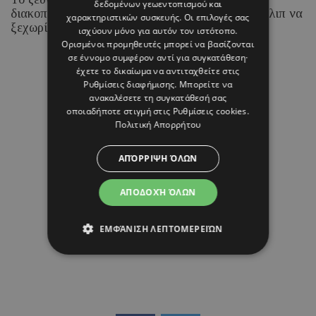
δεδομένων γεωεντοπισμού και
διακοπές στα νησιά του Ιονίου, με τη Ραμόνα Φίλιπ να
χαρακτηριστικών συσκευής. Οι επιλογές σας
ξεχωρίζει για τα chic beach και resort looks της.
ισχύουν μόνο για αυτόν τον ιστότοπο.
Ορισμένοι προμηθευτές μπορεί να βασίζονται
σε έννομο συμφέρον αντί για συγκατάθεση·
07 ΑΥΓΟΥΣΤΟΥ 26 - 15:45
έχετε το δικαίωμα να αντιταχθείτε στις
Ρυθμίσεις διαφήμισης
. Μπορείτε να
Μαρία Καραμάνου
ανακαλέσετε τη συγκατάθεσή σας
οποιαδήποτε στιγμή στις
Ρυθμίσεις cookies
.
Πολιτική Απορρήτου
ΑΠΌΡΡΙΨΗ ΌΛΩΝ
ΑΠΟΔΟΧΉ ΌΛΩΝ
ΕΜΦΆΝΙΣΗ ΛΕΠΤΟΜΕΡΕΙΏΝ