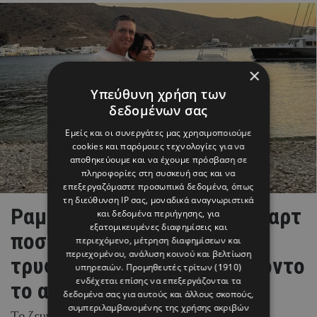
×
Υπεύθυνη χρήση των
δεδομένων σας
Εμείς και οι συνεργάτες μας χρησιμοποιούμε
cookies και παρόμοιες τεχνολογίες για να
αποθηκεύουμε και να έχουμε πρόσβαση σε
πληροφορίες στη συσκευή σας και να
επεξεργαζόμαστε προσωπικά δεδομένα, όπως
τη διεύθυνση IP σας, μοναδικά αναγνωριστικά
Ραμόνα & Τορναρίτης: Οι «καρτ
και δεδομένα περιήγησης, για
εξατομικευμένες διαφημίσεις και
ποστάλ» από το Ιόνιο και το
περιεχόμενο, μέτρηση διαφημίσεων και
περιεχομένου, ανάλυση κοινού και βελτίωση
τρυφερό στιγμιότυπο με φόντο
υπηρεσιών.
Προμηθευτές τρίτων (1910)
ενδέχεται επίσης να επεξεργάζονται τα
το απέραντο γαλάζιο
δεδομένα σας για αυτούς και άλλους σκοπούς,
συμπεριλαμβανομένης της χρήσης ακριβών
Το ζευγάρι απολαμβάνει τις καλοκαιρινές του