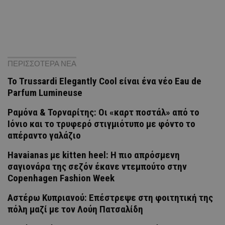
ΠΕΡΙΣΣΟΤΕΡΑ ΝΕΑ
Το Trussardi Elegantly Cool είναι ένα νέο Eau de
Parfum Lumineuse
Ραμόνα & Τορναρίτης: Οι «καρτ ποστάλ» από το
Ιόνιο και το τρυφερό στιγμιότυπο με φόντο το
απέραντο γαλάζιο
Havaianas με kitten heel: Η πιο απρόσμενη
σαγιονάρα της σεζόν έκανε ντεμπούτο στην
Copenhagen Fashion Week
Αστέρω Κυπριανού: Επέστρεψε στη φοιτητική της
πόλη μαζί με τον Λούη Πατσαλίδη