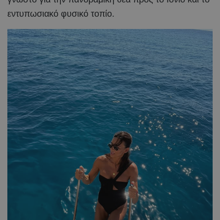
εντυπωσιακό φυσικό τοπίο.