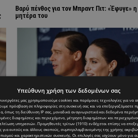
Βαρύ πένθος για τον Μπραντ Πιτ: «Έφυγε» η
ς
μητέρα του
Υπεύθυνη χρήση των δεδομένων σας
 συνεργάτες μας χρησιμοποιούμε cookies και παρόμοιες τεχνολογίες για να
χουμε πρόσβαση σε πληροφορίες στη συσκευή σας και να επεξεργαζόμαστε 
α, όπως τη διεύθυνση IP σας, μοναδικά αναγνωριστικά και δεδομένα περιήγη
Μπραντ Πιτ: «Σπάει» τη σιωπή του για το
υμένες διαφημίσεις και περιεχόμενο, μέτρηση διαφημίσεων και περιεχομένο
διαζύγιο με την Αντζελίνα Τζολί – Τι
βελτίωση υπηρεσιών.
Προμηθευτές τρίτων (1910)
ενδέχεται επίσης να επεξε
αποκάλυψε;
ς για αυτούς και άλλους σκοπούς, συμπεριλαμβανομένης της χρήσης ακριβ
πισμού και χαρακτηριστικών συσκευής. Οι επιλογές σας ισχύουν μόνο για α