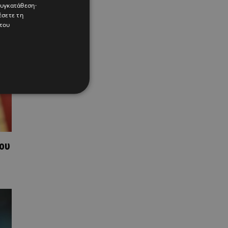
συγκατάθεση·
έσετε τη
του
ου