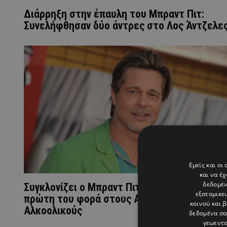
Διάρρηξη στην έπαυλη του Μπραντ Πιτ:
Συνελήφθησαν δύο άντρες στο Λος Άντζελε
Εμείς και οι
και να έ
δεδομέν
Συγκλονίζει ο Μπραντ Πιτ μίλησε για την
εξατομικε
πρώτη του φορά στους Ανώνυμους
κοινού και 
Αλκοολικούς
δεδομένα σα
γεωεντο