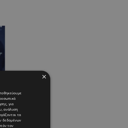
×
 αποθηκεύουμε
προσωπικά
σης, για
υ, ανάλυση
ργάζονται τα
ών δεδομένων
υτόν τον