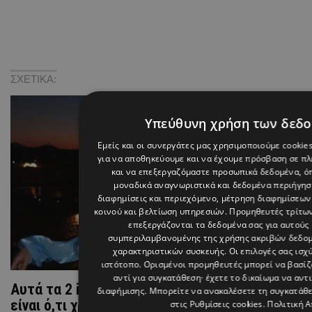
ΣΧΕΤΙΚΑ:
Υπεύθυνη χρήση των δεδ
Εμείς και οι συνεργάτες μας χρησιμοποιούμε cookie
για να αποθηκεύουμε και να έχουμε πρόσβαση σε π
και να επεξεργαζόμαστε προσωπικά δεδομένα, όπ
μοναδικά αναγνωριστικά και δεδομένα περιήγηση
διαφημίσεις και περιεχόμενο, μέτρηση διαφημίσεων
κοινού και βελτίωση υπηρεσιών.
Προμηθευτές τρίτων
επεξεργάζονται τα δεδομένα σας για αυτούς 
συμπεριλαμβανομένης της χρήσης ακριβών δεδο
χαρακτηριστικών συσκευής. Οι επιλογές σας ισχ
ιστότοπο. Ορισμένοι προμηθευτές μπορεί να βασί
αντί για συγκατάθεση· έχετε το δικαίωμα να αντ
Αυτά τα 2 items της Βάλιας Χατζηθεοδώρου
διαφήμισης
. Μπορείτε να ανακαλέσετε τη συγκατάθ
είναι ό,τι χρειάζεσαι για τις καλοκαιρινές σου
στις
Ρυθμίσεις cookies
.
Πολιτική 