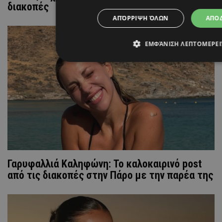
διακοπές
ΑΠΌΡΡΙΨΗ ΌΛΩΝ
ΑΠΟ
ΕΜΦΆΝΙΣΗ ΛΕΠΤΟΜΕΡΕ
Γαρυφαλλιά Καληφώνη: To καλοκαιρινό post
από τις διακοπές στην Πάρο με την παρέα της