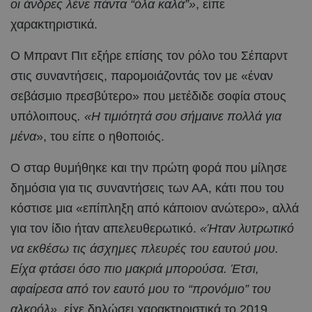
οι άνδρες λένε πάντα “όλα καλά”»
, είπε
χαρακτηριστικά.
Ο Μπραντ Πιτ εξήρε επίσης τον ρόλο του Σέπαρντ
στις συναντήσεις, παρομοιάζοντάς τον με «έναν
σεβάσμιο πρεσβύτερο» που μετέδιδε σοφία στους
υπόλοιπους
. «Η τιμιότητά σου σήμαινε πολλά για
μένα
», του είπε ο ηθοποιός.
Ο σταρ θυμήθηκε και την πρώτη φορά που μίλησε
δημόσια για τις συναντήσεις των ΑΑ, κάτι που του
κόστισε μια «επίπληξη από κάποιον ανώτερο», αλλά
για τον ίδιο ήταν απελευθερωτικό.
«Ήταν λυτρωτικό
να εκθέσω τις άσχημες πλευρές του εαυτού μου.
Είχα φτάσει όσο πιο μακριά μπορούσα. Έτσι,
αφαίρεσα από τον εαυτό μου το “προνόμιο” του
αλκοόλ»
, είχε δηλώσει χαρακτηριστικά το 2019.