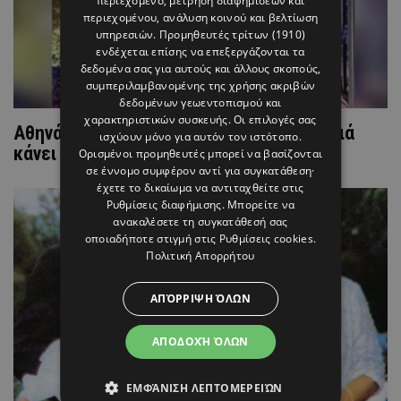
περιεχόμενο, μέτρηση διαφημίσεων και
περιεχομένου, ανάλυση κοινού και βελτίωση
υπηρεσιών.
Προμηθευτές τρίτων (1910)
ενδέχεται επίσης να επεξεργάζονται τα
δεδομένα σας για αυτούς και άλλους σκοπούς,
συμπεριλαμβανομένης της χρήσης ακριβών
δεδομένων γεωεντοπισμού και
χαρακτηριστικών συσκευής. Οι επιλογές σας
Αθηνά Ωνάση: Δείτε πού ζει και τι δουλειά
ισχύουν μόνο για αυτόν τον ιστότοπο.
κάνει σήμερα η «χρυσή» κληρονόμος
Ορισμένοι προμηθευτές μπορεί να βασίζονται
σε έννομο συμφέρον αντί για συγκατάθεση·
έχετε το δικαίωμα να αντιταχθείτε στις
Ρυθμίσεις διαφήμισης
. Μπορείτε να
ανακαλέσετε τη συγκατάθεσή σας
οποιαδήποτε στιγμή στις
Ρυθμίσεις cookies
.
Πολιτική Απορρήτου
ΑΠΌΡΡΙΨΗ ΌΛΩΝ
ΑΠΟΔΟΧΉ ΌΛΩΝ
ΕΜΦΆΝΙΣΗ ΛΕΠΤΟΜΕΡΕΙΏΝ