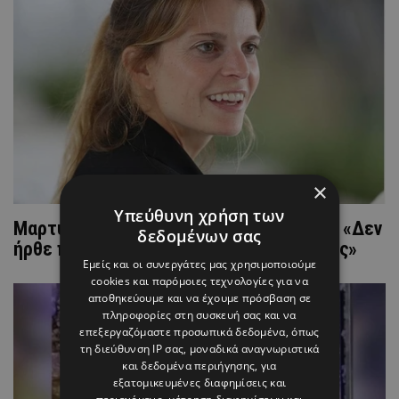
×
Υπεύθυνη χρήση των
Μαρτυρία «φωτιά» για την Αθηνά Ωνάση: «Δεν
δεδομένων σας
ήρθε ποτέ στους τάφους της οικογένειας»
Εμείς και οι συνεργάτες μας χρησιμοποιούμε
cookies και παρόμοιες τεχνολογίες για να
αποθηκεύουμε και να έχουμε πρόσβαση σε
πληροφορίες στη συσκευή σας και να
επεξεργαζόμαστε προσωπικά δεδομένα, όπως
τη διεύθυνση IP σας, μοναδικά αναγνωριστικά
και δεδομένα περιήγησης, για
εξατομικευμένες διαφημίσεις και