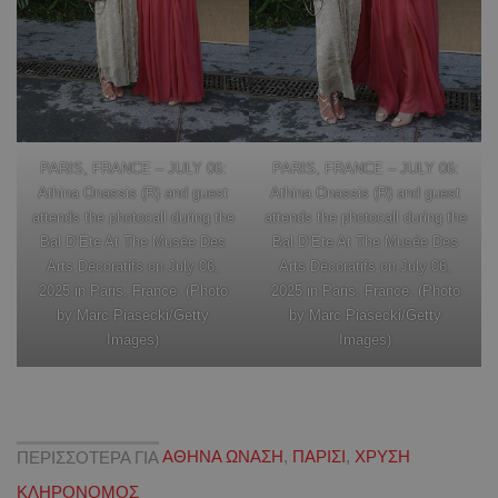
PARIS, FRANCE – JULY 06:
PARIS, FRANCE – JULY 06:
Athina Onassis (R) and guest
Athina Onassis (R) and guest
attends the photocall during the
attends the photocall during the
Bal D’Ete At The Musée Des
Bal D’Ete At The Musée Des
Arts Décoratifs on July 06,
Arts Décoratifs on July 06,
2025 in Paris, France. (Photo
2025 in Paris, France. (Photo
by Marc Piasecki/Getty
by Marc Piasecki/Getty
Images)
Images)
ΠΕΡΙΣΣΟΤΕΡΑ ΓΙΑ
ΑΘΗΝΑ ΩΝΑΣΗ
,
ΠΑΡΙΣΙ
,
ΧΡΥΣΗ
ΚΛΗΡΟΝΟΜΟΣ