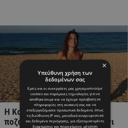
×
Υπεύθυνη χρήση των
δεδομένων σας
Εμείς και οι συνεργάτες μας χρησιμοποιούμε
cookies και παρόμοιες τεχνολογίες για να
αποθηκεύουμε και να έχουμε πρόσβαση σε
πληροφορίες στη συσκευή σας και να
Η Κατερίνα Παπουτσάκη
επεξεργαζόμαστε προσωπικά δεδομένα, όπως
τη διεύθυνση IP σας, μοναδικά αναγνωριστικά
ποζάρει με το πιο hot μπικίνι
και δεδομένα περιήγησης, για εξατομικευμένες
διαφημίσεις και περιεχόμενο, μέτρηση