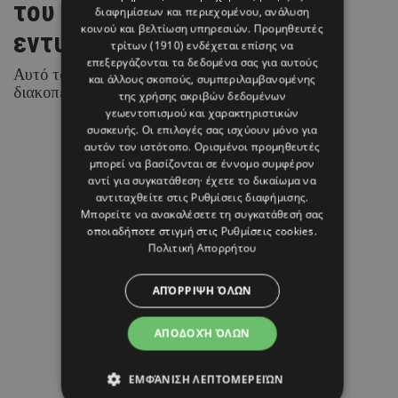
του καλοκαιριού και
διαφημίσεων και περιεχομένου, ανάλυση
κοινού και βελτίωση υπηρεσιών.
Προμηθευτές
εντυπωσιάζει
τρίτων (1910)
ενδέχεται επίσης να
επεξεργάζονται τα δεδομένα σας για αυτούς
Αυτό το νησί επέλεξε για τις καλοκαιρινές της
και άλλους σκοπούς, συμπεριλαμβανομένης
διακοπές
της χρήσης ακριβών δεδομένων
γεωεντοπισμού και χαρακτηριστικών
συσκευής. Οι επιλογές σας ισχύουν μόνο για
αυτόν τον ιστότοπο. Ορισμένοι προμηθευτές
μπορεί να βασίζονται σε έννομο συμφέρον
08 ΑΥΓΟΥΣΤΟΥ 26 - 11:18
αντί για συγκατάθεση· έχετε το δικαίωμα να
Margarita Psichi
αντιταχθείτε στις
Ρυθμίσεις διαφήμισης
.
Μπορείτε να ανακαλέσετε τη συγκατάθεσή σας
οποιαδήποτε στιγμή στις
Ρυθμίσεις cookies
.
Πολιτική Απορρήτου
ΑΠΌΡΡΙΨΗ ΌΛΩΝ
ΑΠΟΔΟΧΉ ΌΛΩΝ
ΕΜΦΆΝΙΣΗ ΛΕΠΤΟΜΕΡΕΙΏΝ