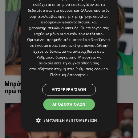
ενδέχεται επίσης να επεξεργάζονται τα
δεδομένα σας για αυτούς και άλλους σκοπούς,
συμπεριλαμβανομένης της χρήσης ακριβών
δεδομένων γεωεντοπισμού και
χαρακτηριστικών συσκευής. Οι επιλογές σας
ισχύουν μόνο για αυτόν τον ιστότοπο.
Ορισμένοι προμηθευτές μπορεί να βασίζονται
σε έννομο συμφέρον αντί για συγκατάθεση·
έχετε το δικαίωμα να αντιταχθείτε στις
Ρυθμίσεις διαφήμισης
. Μπορείτε να
ανακαλέσετε τη συγκατάθεσή σας
οποιαδήποτε στιγμή στις
Ρυθμίσεις cookies
.
Πολιτική Απορρήτου
Μπράντ Πιτ - Ινές ντε Ραμόν: Έκαναν την
ΑΠΌΡΡΙΨΗ ΌΛΩΝ
πρώτη δημόσια εμφάνισή τους
ΑΠΟΔΟΧΉ ΌΛΩΝ
ΕΜΦΆΝΙΣΗ ΛΕΠΤΟΜΕΡΕΙΏΝ