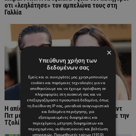
οτι «λεηλάτησε» τον αμπελώνα τους στη
Γαλλία
×
Υπεύθυνη χρήση των
δεδομένων σας
Εμείς και οι συνεργάτες μας χρησιμοποιούμε
cookies και παρόμοιες τεχνολογίες για να
αποθηκεύουμε και να έχουμε πρόσβαση σε
πληροφορίες στη συσκευή σας και να
επεξεργαζόμαστε προσωπικά δεδομένα, όπως
τη διεύθυνση IP σας, μοναδικά αναγνωριστικά
Η απίστευτη πράξη καλοσύνης του Μπραντ
και δεδομένα περιήγησης, για
Πιτ με το σπίτι 39 εκ. που μοιράστηκε με την
εξατομικευμένες διαφημίσεις και
Τζολί
περιεχόμενο, μέτρηση διαφημίσεων και
περιεχομένου, ανάλυση κοινού και βελτίωση
υπηρεσιών.
Προμηθευτές τρίτων (1910)