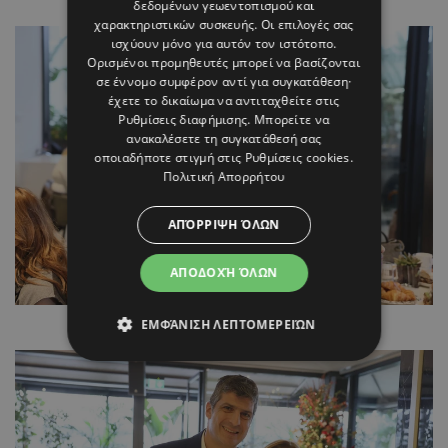
δεδομένων γεωεντοπισμού και
χαρακτηριστικών συσκευής. Οι επιλογές σας
ισχύουν μόνο για αυτόν τον ιστότοπο.
Ορισμένοι προμηθευτές μπορεί να βασίζονται
σε έννομο συμφέρον αντί για συγκατάθεση·
έχετε το δικαίωμα να αντιταχθείτε στις
Ρυθμίσεις διαφήμισης
. Μπορείτε να
ανακαλέσετε τη συγκατάθεσή σας
οποιαδήποτε στιγμή στις
Ρυθμίσεις cookies
.
Πολιτική Απορρήτου
ΑΠΌΡΡΙΨΗ ΌΛΩΝ
ΑΠΟΔΟΧΉ ΌΛΩΝ
Monica Papaellina – Marilena Palazi
ΕΜΦΆΝΙΣΗ ΛΕΠΤΟΜΕΡΕΙΏΝ