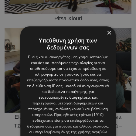
Pitsa Xiouri
×
Υπεύθυνη χρήση των
δεδομένων σας
Εμείς και οι συνεργάτες μας χρησιμοποιούμε
cookies και παρόμοιες τεχνολογίες για να
αποθηκεύουμε και να έχουμε πρόσβαση σε
πληροφορίες στη συσκευή σας και να
επεξεργαζόμαστε προσωπικά δεδομένα, όπως
τη διεύθυνση IP σας, μοναδικά αναγνωριστικά
και δεδομένα περιήγησης, για
εξατομικευμένες διαφημίσεις και
περιεχόμενο, μέτρηση διαφημίσεων και
περιεχομένου, ανάλυση κοινού και βελτίωση
υπηρεσιών.
Προμηθευτές τρίτων (1910)
Elena Myrianthous – Niki Savva – Anastasia
ενδέχεται επίσης να επεξεργάζονται τα
Tziapoura – Nina Diamantidi – Andri Pilava –
δεδομένα σας για αυτούς και άλλους σκοπούς,
συμπεριλαμβανομένης της χρήσης ακριβών
Katerina Petsa