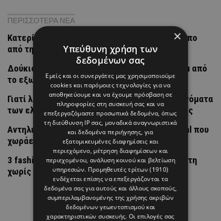
ΠΕΡΙΣΣΟΤΕΡΑ ΝΕΑ
×
Κατερίνα Καινούργιου: Tο τρυφερό στιγμιότυπο
Υπεύθυνη χρήση των
από την Πάρο και τη μικρή Ξένια
δεδομένων σας
Δούκισσα Νομικού: Το φωτογραφικό άλμπουμ από
Εμείς και οι συνεργάτες μας χρησιμοποιούμε
το εξωτικό ταξίδι στην Πολυνησία
cookies και παρόμοιες τεχνολογίες για να
αποθηκεύουμε και να έχουμε πρόσβαση σε
Γιατί λέγονται έτσι; Η ιστορία πίσω από τα ονόματα
πληροφορίες στη συσκευή σας και να
των ελληνικών νησιών που ίσως δεν γνώριζες
επεξεργαζόμαστε προσωπικά δεδομένα, όπως
τη διεύθυνση IP σας, μοναδικά αναγνωριστικά
Αντηλιακό σε μορφή stick: Το beauty essential που
και δεδομένα περιήγησης, για
χωράει παντού
εξατομικευμένες διαφημίσεις και
περιεχόμενο, μέτρηση διαφημίσεων και
3 fashion items που θα σε σώσουν από τη ζέστη
περιεχομένου, ανάλυση κοινού και βελτίωση
υπηρεσιών.
Προμηθευτές τρίτων (1910)
χωρίς να θυσιάσεις το στιλ σου
ενδέχεται επίσης να επεξεργάζονται τα
δεδομένα σας για αυτούς και άλλους σκοπούς,
συμπεριλαμβανομένης της χρήσης ακριβών
δεδομένων γεωεντοπισμού και
χαρακτηριστικών συσκευής. Οι επιλογές σας