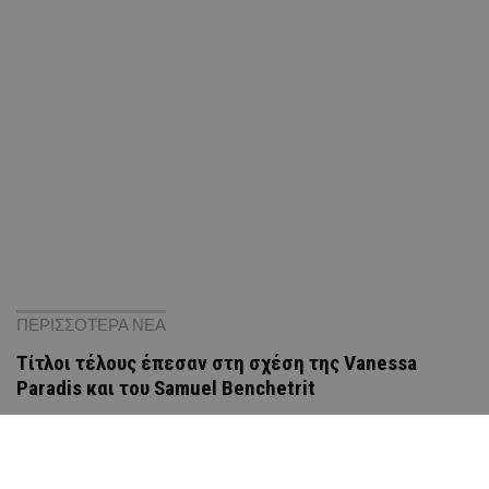
ΠΕΡΙΣΣΟΤΕΡΑ ΝΕΑ
Τίτλοι τέλους έπεσαν στη σχέση της Vanessa
Paradis και του Samuel Benchetrit
Πρόδρομος: Ένας διαφορετικός Αύγουστος στο
όμορφο χωριό της Κύπρου