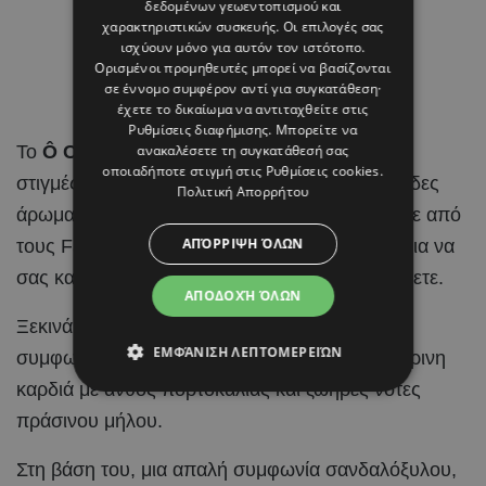
δεδομένων γεωεντοπισμού και
χαρακτηριστικών συσκευής. Οι επιλογές σας
ισχύουν μόνο για αυτόν τον ιστότοπο.
Ορισμένοι προμηθευτές μπορεί να βασίζονται
σε έννομο συμφέρον αντί για συγκατάθεση·
έχετε το δικαίωμα να αντιταχθείτε στις
Ρυθμίσεις διαφήμισης
. Μπορείτε να
Το
Ô Cool Hair & Body Mist
παραπέμπει σε
ανακαλέσετε τη συγκατάθεσή σας
οποιαδήποτε στιγμή στις
Ρυθμίσεις cookies
.
στιγμές ηρεμίας. Αυτό το ξυλώδες και φρουτώδες
Πολιτική Απορρήτου
άρωμα με νότες εσπεριδοειδών δημιουργήθηκε από
ΑΠΌΡΡΙΨΗ ΌΛΩΝ
τους Fabrice Pellegrin and Clément Gavarry για να
σας καλεί να αποσυμπιεστείτε και να χαλαρώσετε.
ΑΠΟΔΟΧΉ ΌΛΩΝ
Ξεκινά με τη φρεσκάδα μιας σπινθηροβόλας
ΕΜΦΆΝΙΣΗ ΛΕΠΤΟΜΕΡΕΙΏΝ
συμφωνίας αχλαδιού και εξελίσσεται σε μια αέρινη
καρδιά με άνθος πορτοκαλιάς και ζωηρές νότες
πράσινου μήλου.
Στη βάση του, μια απαλή συμφωνία σανδαλόξυλου,