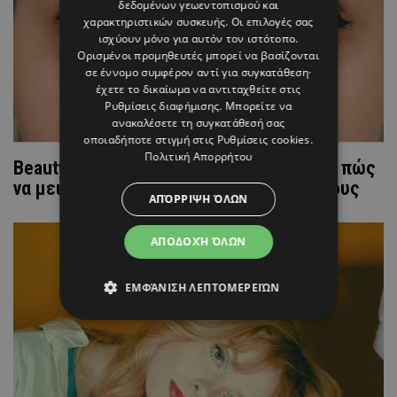
δεδομένων γεωεντοπισμού και
χαρακτηριστικών συσκευής. Οι επιλογές σας
ισχύουν μόνο για αυτόν τον ιστότοπο.
Ορισμένοι προμηθευτές μπορεί να βασίζονται
σε έννομο συμφέρον αντί για συγκατάθεση·
έχετε το δικαίωμα να αντιταχθείτε στις
Ρυθμίσεις διαφήμισης
. Μπορείτε να
ανακαλέσετε τη συγκατάθεσή σας
οποιαδήποτε στιγμή στις
Ρυθμίσεις cookies
.
Πολιτική Απορρήτου
Beauty secrets: Οι ειδικοί αποκαλύπτουν πώς
να μειώσεις φυσικά τους μαύρους κύκλους
ΑΠΌΡΡΙΨΗ ΌΛΩΝ
ΑΠΟΔΟΧΉ ΌΛΩΝ
ΕΜΦΆΝΙΣΗ ΛΕΠΤΟΜΕΡΕΙΏΝ