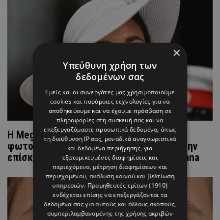
×
Υπεύθυνη χρήση των
δεδομένων σας
Εμείς και οι συνεργάτες μας χρησιμοποιούμε
cookies και παρόμοιες τεχνολογίες για να
αποθηκεύουμε και να έχουμε πρόσβαση σε
πληροφορίες στη συσκευή σας και να
επεξεργαζόμαστε προσωπικά δεδομένα, όπως
Η Meghan Markle μοιράστηκε μια σπάνια
τη διεύθυνση IP σας, μοναδικά αναγνωριστικά
φωτογραφία των Archie και Lilibet από την
και δεδομένα περιήγησης, για
επίσκεψή τους στο παιδικό σπίτι της Diana
εξατομικευμένες διαφημίσεις και
περιεχόμενο, μέτρηση διαφημίσεων και
περιεχομένου, ανάλυση κοινού και βελτίωση
υπηρεσιών.
Προμηθευτές τρίτων (1910)
ενδέχεται επίσης να επεξεργάζονται τα
δεδομένα σας για αυτούς και άλλους σκοπούς,
συμπεριλαμβανομένης της χρήσης ακριβών