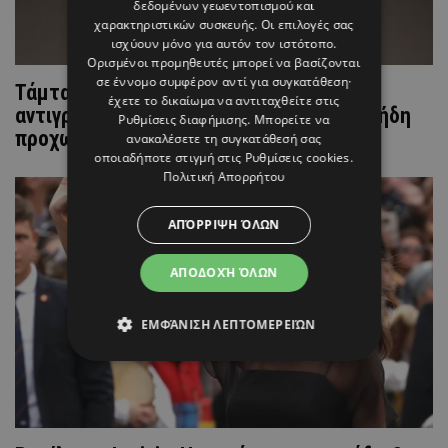
δεδομένων γεωεντοπισμού και
χαρακτηριστικών συσκευής. Οι επιλογές σας
ισχύουν μόνο για αυτόν τον ιστότοπο.
Ορισμένοι προμηθευτές μπορεί να βασίζονται
σε έννομο συμφέρον αντί για συγκατάθεση·
Τάμτα: «Μέχρι να προλάβει κάποιος να
έχετε το δικαίωμα να αντιταχθείτε στις
αντιγράψει την αισθητική μου, εγώ έχω ήδη
Ρυθμίσεις διαφήμισης
. Μπορείτε να
προχωρήσει στο επόμενο βήμα»
ανακαλέσετε τη συγκατάθεσή σας
οποιαδήποτε στιγμή στις
Ρυθμίσεις cookies
.
Πολιτική Απορρήτου
ΑΠΌΡΡΙΨΗ ΌΛΩΝ
ΑΠΟΔΟΧΉ ΌΛΩΝ
ΕΜΦΆΝΙΣΗ ΛΕΠΤΟΜΕΡΕΙΏΝ