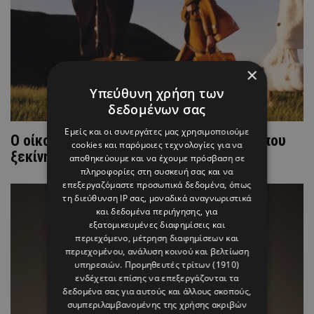
×
Υπεύθυνη χρήση των
δεδομένων σας
Εμείς και οι συνεργάτες μας χρησιμοποιούμε
Ο οίκος Louis Vuitton επιστρέφει εκεί όπου
cookies και παρόμοιες τεχνολογίες για να
ξεκίνησαν όλα
αποθηκεύουμε και να έχουμε πρόσβαση σε
πληροφορίες στη συσκευή σας και να
επεξεργαζόμαστε προσωπικά δεδομένα, όπως
τη διεύθυνση IP σας, μοναδικά αναγνωριστικά
και δεδομένα περιήγησης, για
εξατομικευμένες διαφημίσεις και
περιεχόμενο, μέτρηση διαφημίσεων και
περιεχομένου, ανάλυση κοινού και βελτίωση
υπηρεσιών.
Προμηθευτές τρίτων (1910)
ενδέχεται επίσης να επεξεργάζονται τα
δεδομένα σας για αυτούς και άλλους σκοπούς,
συμπεριλαμβανομένης της χρήσης ακριβών