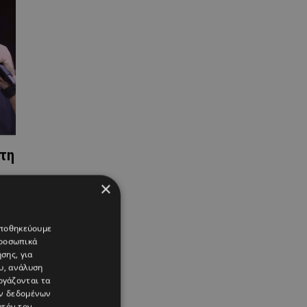
ώτη
×
 αποθηκεύουμε
προσωπικά
σης, για
υ, ανάλυση
ργάζονται τα
ών δεδομένων
υτόν τον