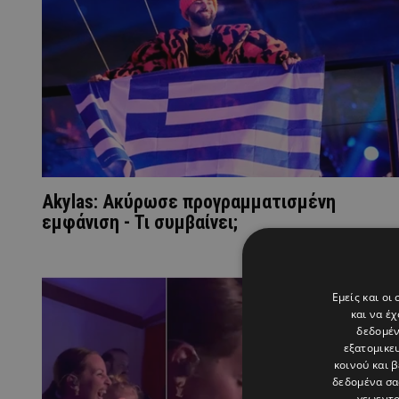
Akylas: Ακύρωσε προγραμματισμένη
εμφάνιση - Τι συμβαίνει;
Εμείς και οι
και να έ
δεδομέν
εξατομικε
κοινού και 
δεδομένα σα
γεωεντο