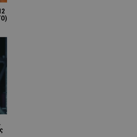
12
ΤΟ)
ι
ς