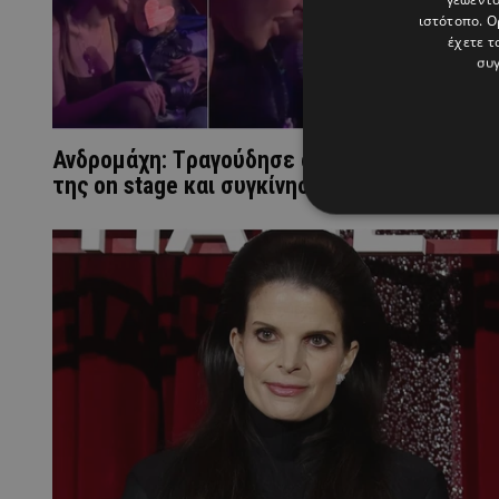
ιστότοπο. Ο
έχετε τ
συγ
Ανδρομάχη: Tραγούδησε αγκαλιά με τον γιο
της on stage και συγκίνησε (ΒΙΝΤΕΟ)