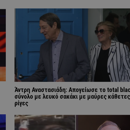
Άντρη Αναστασιάδη: Απογείωσε το total bla
σύνολο με λευκό σακάκι με μαύρες κάθετες
ρίγες