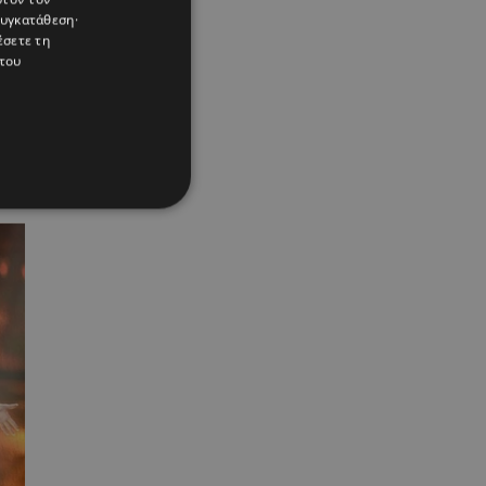
συγκατάθεση·
έσετε τη
του