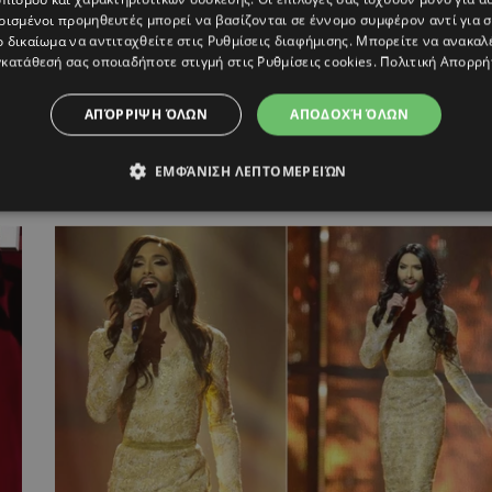
ρισμένοι προμηθευτές μπορεί να βασίζονται σε έννομο συμφέρον αντί για 
ο δικαίωμα να αντιταχθείτε στις
Ρυθμίσεις διαφήμισης
. Μπορείτε να ανακαλ
κατάθεσή σας οποιαδήποτε στιγμή στις
Ρυθμίσεις cookies
.
Πολιτική Απορρή
ΑΠΌΡΡΙΨΗ ΌΛΩΝ
ΑΠΟΔΟΧΉ ΌΛΩΝ
O Σταύρος Κωνσταντίνου σε μία εκρηκτική
ΕΜΦΆΝΙΣΗ ΛΕΠΤΟΜΕΡΕΙΏΝ
εμφάνιση στην Αθήνα