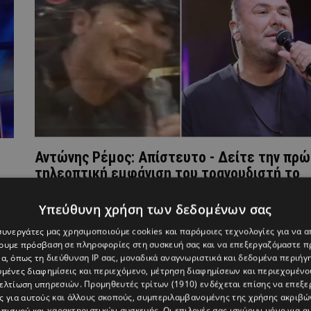
Αντώνης Ρέμος: Απίστευτο - Δείτε την πρ
τηλεοπτική εμφάνιση του τραγουδιστή το
1992 (ΒΙΝΤΕΟ)
Υπεύθυνη χρήση των δεδομένων σας
 συνεργάτες μας χρησιμοποιούμε cookies και παρόμοιες τεχνολογίες για να
χουμε πρόσβαση σε πληροφορίες στη συσκευή σας και να επεξεργαζόμαστε 
α, όπως τη διεύθυνση IP σας, μοναδικά αναγνωριστικά και δεδομένα περιήγη
υμένες διαφημίσεις και περιεχόμενο, μέτρηση διαφημίσεων και περιεχομένο
βελτίωση υπηρεσιών.
Προμηθευτές τρίτων (1910)
ενδέχεται επίσης να επεξε
ς για αυτούς και άλλους σκοπούς, συμπεριλαμβανομένης της χρήσης ακριβ
πισμού και χαρακτηριστικών συσκευής. Οι επιλογές σας ισχύουν μόνο για α