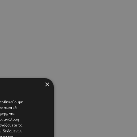
×
 αποθηκεύουμε
προσωπικά
σης, για
υ, ανάλυση
ργάζονται τα
ών δεδομένων
υτόν τον