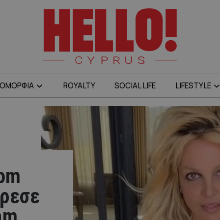
ΟΜΟΡΦΙΑ
ROYALTY
SOCIAL LIFE
LIFESTYLE
tom
όρεσε
am