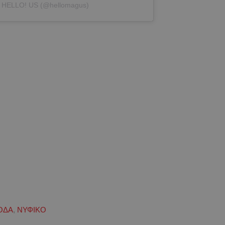
y HELLO! US (@hellomagus)
ΟΔΑ
,
ΝΥΦΙΚΟ