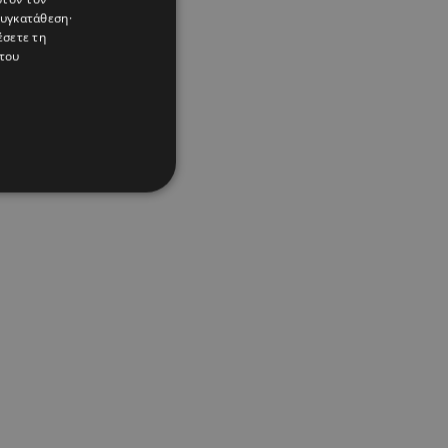
συγκατάθεση·
έσετε τη
του