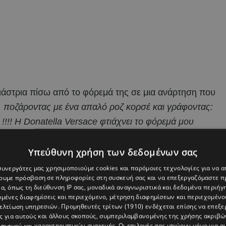
ιάστρια πίσω από το φόρεμά της σε μια ανάρτηση που
 ποζάροντας με ένα απαλό ροζ κορσέ και γράφοντας:
!!!! Η Donatella Versace φτιάχνει το φόρεμά μου
Υπεύθυνη χρήση των δεδομένων σας
 συνεργάτες μας χρησιμοποιούμε cookies και παρόμοιες τεχνολογίες για να
χουμε πρόσβαση σε πληροφορίες στη συσκευή σας και να επεξεργαζόμαστε 
α, όπως τη διεύθυνση IP σας, μοναδικά αναγνωριστικά και δεδομένα περιήγη
υμένες διαφημίσεις και περιεχόμενο, μέτρηση διαφημίσεων και περιεχομένο
βελτίωση υπηρεσιών.
Προμηθευτές τρίτων (1910)
ενδέχεται επίσης να επεξε
ς για αυτούς και άλλους σκοπούς, συμπεριλαμβανομένης της χρήσης ακριβ
πισμού και χαρακτηριστικών συσκευής. Οι επιλογές σας ισχύουν μόνο για α