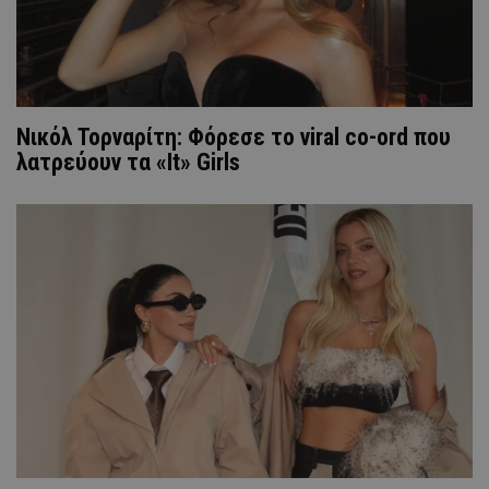
Νικόλ Τορναρίτη: Φόρεσε το viral co-ord που
λατρεύουν τα «It» Girls