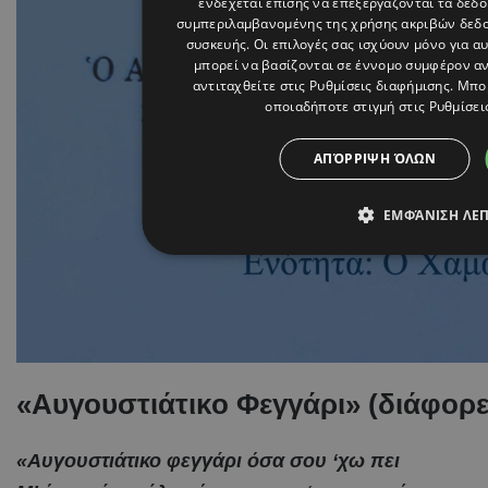
ενδέχεται επίσης να επεξεργάζονται τα δεδο
συμπεριλαμβανομένης της χρήσης ακριβών δεδ
συσκευής. Οι επιλογές σας ισχύουν μόνο για α
μπορεί να βασίζονται σε έννομο συμφέρον αντ
αντιταχθείτε στις
Ρυθμίσεις διαφήμισης
. Μπο
οποιαδήποτε στιγμή στις
Ρυθμίσει
ΑΠΌΡΡΙΨΗ ΌΛΩΝ
ΕΜΦΆΝΙΣΗ ΛΕ
«Αυγουστιάτικο Φεγγάρι» (διάφορες
«Αυγουστιάτικο φεγγάρι όσα σου ‘χω πει