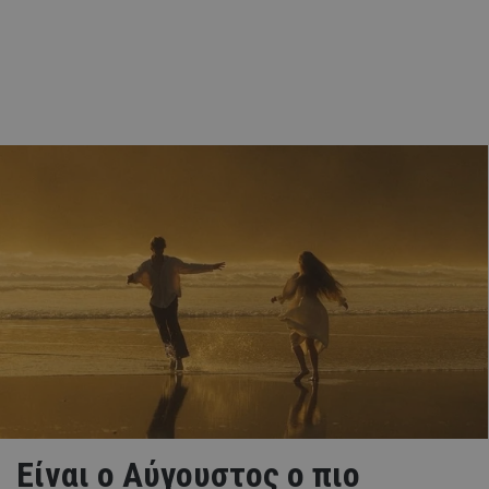
Eίναι ο Αύγουστος ο πιο