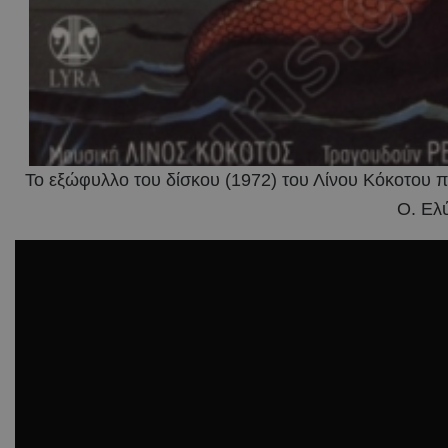
Το εξώφυλλο του δίσκου (1972) του Λίνου Κόκοτου πο
Ο. Ελύ