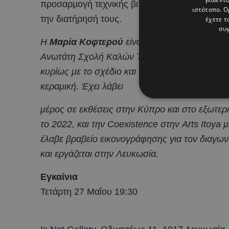
προσαρμογή τεχνικής βιτρώ μικρής κλίμακας η
ιστότοπο. Ο
την διατήρησή τους.
έχετε τ
συγ
Η
Μαρία Κοφτερού
είναι εικαστικός γεννημ
Ανωτάτη Σχολή Καλών Τεχνών της Αθήνας και
κυρίως με το σχέδιο και πειραματίζεται με την
κεραμική. Έχει λάβει
μέρος σε εκθέσεις στην Κύπρο και στο εξωτερικό
το 2022, και την Coexistence στην Arts Itoya 
έλαβε βραβείο εικονογράφησης για τον διαγων
και
εργάζεται στην Λευκωσία.
Eγκαίνια
Τετάρτη 27 Μαΐου 19:30