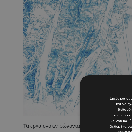
Εμείς και οι
και να έ
δεδομέν
εξατομικε
κοινού και 
Τα έργα ολοκληρώνονται μόνο όταν σφραγίζον
δεδομένα σα
γεωεντο