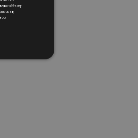
συγκατάθεση·
έσετε τη
του