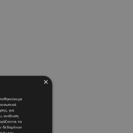
×
 αποθηκεύουμε
προσωπικά
σης, για
υ, ανάλυση
ργάζονται τα
ών δεδομένων
υτόν τον