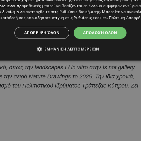
 οποία αναπτύχθηκε από τον Louis Comfort Tiﬀany, για
ρισμένοι προμηθευτές μπορεί να βασίζονται σε έννομο συμφέρον αντί για 
ο δικαίωμα να αντιταχθείτε στις
Ρυθμίσεις διαφήμισης
. Μπορείτε να ανακαλ
κατάθεσή σας οποιαδήποτε στιγμή στις
Ρυθμίσεις cookies
.
Πολιτική Απορρή
ένη στην Κύπρο το 1986. Σπούδασε Ζωγραφική στην
ΑΠΌΡΡΙΨΗ ΌΛΩΝ
ΑΠΟΔΟΧΉ ΌΛΩΝ
 Φιλοσοφία στο Πανεπιστήμιο Κύπρου. Ασχολείται
 υαλουργία, την εικονογράφηση, την τοιχογραφία και την
ΕΜΦΆΝΙΣΗ ΛΕΠΤΟΜΕΡΕΙΏΝ
, όπως την landscapes I / in vitro στην Is not gallery
με την σειρά Nature Drawings το 2025. Την ίδια χρονιά,
ισμό του Πολιτιστικού Ιδρύματος Τράπεζας Κύπρου. Ζει