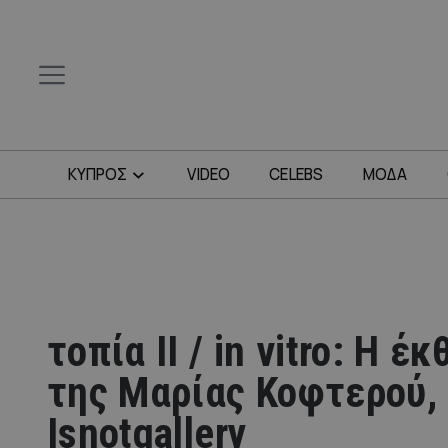
ΚΥΠΡΟΣ
VIDEO
CELEBS
ΜΟΔΑ
τοπία II / in vitro: H έ
της Μαρίας Κοφτερού,
Isnotgallery