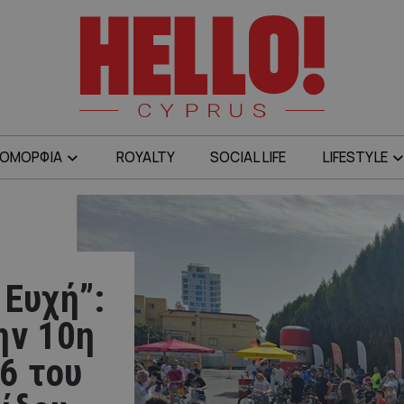
ΟΜΟΡΦΙΑ
ROYALTY
SOCIAL LIFE
LIFESTYLE
 Ευχή”:
ην 10η
6 του