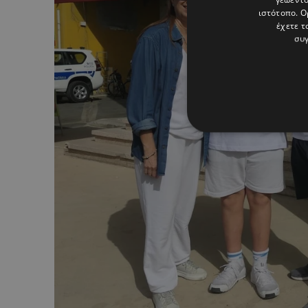
ιστότοπο. Ο
έχετε τ
συγ