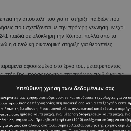
νέπεια την αποστολή του για τη στήριξη παιδιών που
ήσεις που σχετίζονται με την πρόωρη γέννηση. Μέχρι
 241 παιδιά σε ολόκληρη την Κύπρο, πολλά από τα
νώ η συνολική οικονομική στήριξη για θεραπείες
παραμένει αφοσιωμένο στο έργο του, μετατρέποντας
ς στήριξης, προσφέροντας στα πρόωρα παιδιά και τις
ες προοπτικές για το μέλλον.
Υπεύθυνη χρήση των δεδομένων σας
 συνεργάτες μας χρησιμοποιούμε cookies και παρόμοιες τεχνολογίες για να
χουμε πρόσβαση σε πληροφορίες στη συσκευή σας και να επεξεργαζόμαστε 
α, όπως τη διεύθυνση IP σας, μοναδικά αναγνωριστικά και δεδομένα περιήγη
υμένες διαφημίσεις και περιεχόμενο, μέτρηση διαφημίσεων και περιεχομένο
βελτίωση υπηρεσιών.
Προμηθευτές τρίτων (1910)
ενδέχεται επίσης να επεξε
ς για αυτούς και άλλους σκοπούς, συμπεριλαμβανομένης της χρήσης ακριβ
πισμού και χαρακτηριστικών συσκευής. Οι επιλογές σας ισχύουν μόνο για α