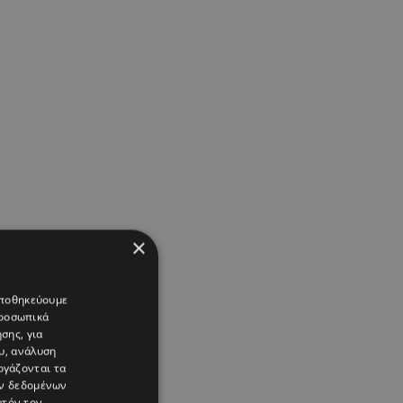
×
 αποθηκεύουμε
προσωπικά
σης, για
υ, ανάλυση
ργάζονται τα
ών δεδομένων
υτόν τον