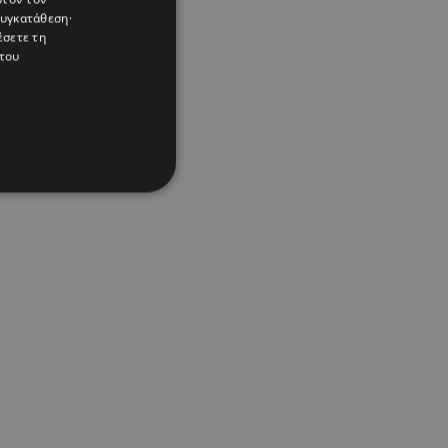
συγκατάθεση·
έσετε τη
του