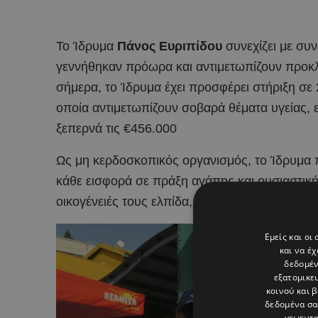
Το Ίδρυμα
Πάνος Ευριπίδου
συνεχίζει με συ
γεννήθηκαν πρόωρα και αντιμετωπίζουν προκλ
σήμερα, το Ίδρυμα έχει προσφέρει στήριξη σε
οποία αντιμετωπίζουν σοβαρά θέματα υγείας, ε
ξεπερνά τις €456.000
Ως μη κερδοσκοπικός οργανισμός, το Ίδρυμα 
κάθε εισφορά σε πράξη αγάπης και ουσιαστική
οικογένειές τους ελπίδα, φροντίδα και καλύτερ
Εμείς και οι
και να έ
δεδομέν
εξατομικε
κοινού και 
δεδομένα σα
γεωεντο