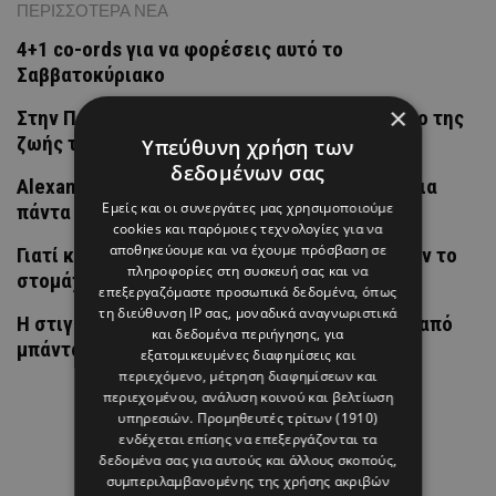
ΠΕΡΙΣΣΟΤΕΡΑ ΝΕΑ
4+1 co-ords για να φορέσεις αυτό το
Σαββατοκύριακο
×
Στην Πάρο γράφτηκε το πιο όμορφο κεφάλαιο της
ζωής του Brahim Díaz
Υπεύθυνη χρήση των
δεδομένων σας
Alexander McQueen: Η ιδιοφυΐα που άλλαξε για
Εμείς και οι συνεργάτες μας χρησιμοποιούμε
πάντα τη μόδα
cookies και παρόμοιες τεχνολογίες για να
αποθηκεύουμε και να έχουμε πρόσβαση σε
Γιατί καλό είναι να αποφεύγετε τον καφέ όταν το
πληροφορίες στη συσκευή σας και να
στομάχι σας είναι άδειο
επεξεργαζόμαστε προσωπικά δεδομένα, όπως
τη διεύθυνση IP σας, μοναδικά αναγνωριστικά
H στιγμή που η Άννα Βίσση άκουσε Τσιτσάνη από
και δεδομένα περιήγησης, για
μπάντα δρόμου
εξατομικευμένες διαφημίσεις και
περιεχόμενο, μέτρηση διαφημίσεων και
περιεχομένου, ανάλυση κοινού και βελτίωση
υπηρεσιών.
Προμηθευτές τρίτων (1910)
ενδέχεται επίσης να επεξεργάζονται τα
δεδομένα σας για αυτούς και άλλους σκοπούς,
συμπεριλαμβανομένης της χρήσης ακριβών