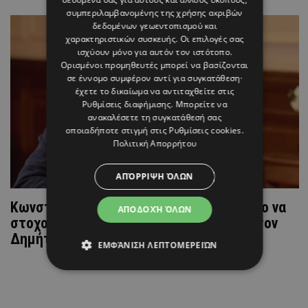
συμπεριλαμβανομένης της χρήσης ακριβών
δεδομένων γεωεντοπισμού και
χαρακτηριστικών συσκευής. Οι επιλογές σας
ισχύουν μόνο για αυτόν τον ιστότοπο.
Ορισμένοι προμηθευτές μπορεί να βασίζονται
σε έννομο συμφέρον αντί για συγκατάθεση·
έχετε το δικαίωμα να αντιταχθείτε στις
Ρυθμίσεις διαφήμισης
. Μπορείτε να
ανακαλέσετε τη συγκατάθεσή σας
οποιαδήποτε στιγμή στις
Ρυθμίσεις cookies
.
Πολιτική Απορρήτου
ΑΠΌΡΡΙΨΗ ΌΛΩΝ
Κωνσταντίνος Μαρκουλάκης: «Ήταν άδικο να
ΑΠΟΔΟΧΉ ΌΛΩΝ
στοχοποιούμαι λόγω της φιλίας μου με τον
Δημήτρη Λιγνάδη»
ΕΜΦΆΝΙΣΗ ΛΕΠΤΟΜΕΡΕΙΏΝ