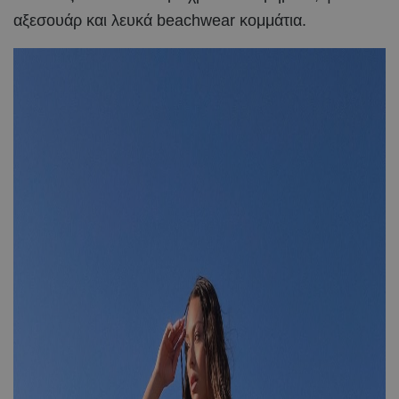
αξεσουάρ και λευκά beachwear κομμάτια.