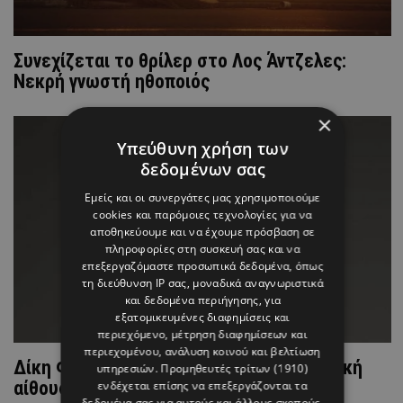
Συνεχίζεται το θρίλερ στο Λος Άντζελες:
Νεκρή γνωστή ηθοποιός
×
Υπεύθυνη χρήση των
δεδομένων σας
Εμείς και οι συνεργάτες μας χρησιμοποιούμε
cookies και παρόμοιες τεχνολογίες για να
αποθηκεύουμε και να έχουμε πρόσβαση σε
πληροφορίες στη συσκευή σας και να
επεξεργαζόμαστε προσωπικά δεδομένα, όπως
τη διεύθυνση IP σας, μοναδικά αναγνωριστικά
και δεδομένα περιήγησης, για
εξατομικευμένες διαφημίσεις και
περιεχόμενο, μέτρηση διαφημίσεων και
περιεχομένου, ανάλυση κοινού και βελτίωση
Δίκη Φιλιππίδη: Η λιποθυμία στη δικαστική
υπηρεσιών.
Προμηθευτές τρίτων (1910)
αίθουσα που έφερε τη διακοπή
ενδέχεται επίσης να επεξεργάζονται τα
δεδομένα σας για αυτούς και άλλους σκοπούς,