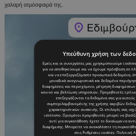
χαλαρή ατμόσφαιρά της.
Υπεύθυνη χρήση των δεδ
Εμείς και οι συνεργάτες μας χρησιμοποιούμε cookie
για να αποθηκεύουμε και να έχουμε πρόσβαση σε π
και να επεξεργαζόμαστε προσωπικά δεδομένα, όπ
μοναδικά αναγνωριστικά και δεδομένα περιήγηση
διαφημίσεις και περιεχόμενο, μέτρηση διαφημίσεων
κοινού και βελτίωση υπηρεσιών.
Προμηθευτές τρίτων
επεξεργάζονται τα δεδομένα σας για αυτούς 
συμπεριλαμβανομένης της χρήσης ακριβών δεδο
χαρακτηριστικών συσκευής. Οι επιλογές σας ισχ
ιστότοπο. Ορισμένοι προμηθευτές μπορεί να βασί
αντί για συγκατάθεση· έχετε το δικαίωμα να αντ
διαφήμισης
. Μπορείτε να ανακαλέσετε τη συγκατάθ
στις
Ρυθμίσεις cookies
.
Πολιτική 