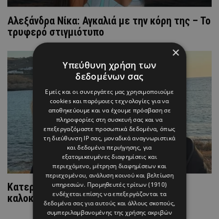
Αλεξάνδρα Νίκα: Αγκαλιά με την κόρη της – To
τρυφερό στιγμιότυπο
×
Υπεύθυνη χρήση των
δεδομένων σας
Εμείς και οι συνεργάτες μας χρησιμοποιούμε
cookies και παρόμοιες τεχνολογίες για να
αποθηκεύουμε και να έχουμε πρόσβαση σε
πληροφορίες στη συσκευή σας και να
επεξεργαζόμαστε προσωπικά δεδομένα, όπως
τη διεύθυνση IP σας, μοναδικά αναγνωριστικά
και δεδομένα περιήγησης, για
εξατομικευμένες διαφημίσεις και
περιεχόμενο, μέτρηση διαφημίσεων και
περιεχομένου, ανάλυση κοινού και βελτίωση
υπηρεσιών.
Προμηθευτές τρίτων (1910)
Κατερίνα Καινούργιου: «Το πιο όμορφο
ενδέχεται επίσης να επεξεργάζονται τα
καλοκαίρι της ζωής μου»
δεδομένα σας για αυτούς και άλλους σκοπούς,
συμπεριλαμβανομένης της χρήσης ακριβών