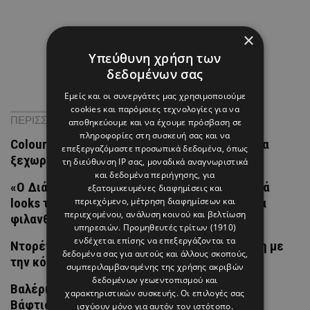
×
Υπεύθυνη χρήση των
δεδομένων σας
Εμείς και οι συνεργάτες μας χρησιμοποιούμε
cookies και παρόμοιες τεχνολογίες για να
ΠΕΡΙΣΣΟΤΕΡΑ ΝΕΑ
αποθηκεύουμε και να έχουμε πρόσβαση σε
πληροφορίες στη συσκευή σας και να
Colour Crush: 3 τσάντες που δεν φοβούνται να
επεξεργαζόμαστε προσωπικά δεδομένα, όπως
ξεχωρίσουν (και καλό είναι ούτε και εσύ)
τη διεύθυνση IP σας, μοναδικά αναγνωριστικά
και δεδομένα περιήγησης, για
«Ο Διάβολος Φοράει Prada 2»: Τα εμβληματικά
εξατομικευμένες διαφημίσεις και
looks της ταινίας βγαίνουν σε δημοπρασία για
περιεχόμενο, μέτρηση διαφημίσεων και
περιεχομένου, ανάλυση κοινού και βελτίωση
φιλανθρωπικό σκοπό
υπηρεσιών.
Προμηθευτές τρίτων (1910)
ενδέχεται επίσης να επεξεργάζονται τα
Ντορέττα Παπαδημητρίου: Η γλυκιά ανάρτηση με
δεδομένα σας για αυτούς και άλλους σκοπούς,
την κόρη της Μαίρης Συνατσάκη
συμπεριλαμβανομένης της χρήσης ακριβών
δεδομένων γεωεντοπισμού και
Βαλέρια Χοψονίδου & Αντώνης Βλωτιδέλλης:
χαρακτηριστικών συσκευής. Οι επιλογές σας
Βάφτισαν τον μονάκριβο γιο τους
ισχύουν μόνο για αυτόν τον ιστότοπο.