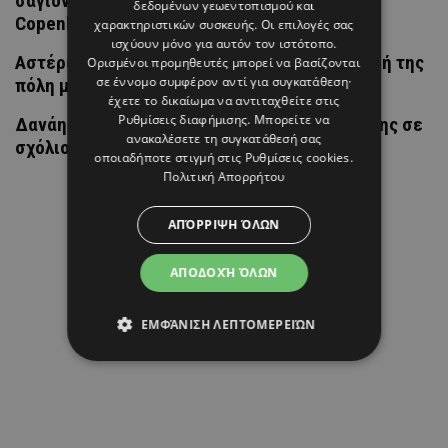
σαγιονάρα της σεζόν έκανε ντεμπούτο στην
δεδομένων γεωεντοπισμού και
Copenhagen Fashion Week
χαρακτηριστικών συσκευής. Οι επιλογές σας
ισχύουν μόνο για αυτόν τον ιστότοπο.
Αστέρω Κυπριανού: Επέστρεψε στη φοιτητική της
Ορισμένοι προμηθευτές μπορεί να βασίζονται
σε έννομο συμφέρον αντί για συγκατάθεση·
πόλη μαζί με τον Λούη Πατσαλίδη
έχετε το δικαίωμα να αντιταχθείτε στις
Ρυθμίσεις διαφήμισης
. Μπορείτε να
Δανάη Μπάρκα: Η αποστομωτική απάντησή της σε
ανακαλέσετε τη συγκατάθεσή σας
σχόλιο για πλαστική επέμβαση
οποιαδήποτε στιγμή στις
Ρυθμίσεις cookies
.
Πολιτική Απορρήτου
ΑΠΌΡΡΙΨΗ ΌΛΩΝ
ΑΠΟΔΟΧΉ ΌΛΩΝ
ΕΜΦΆΝΙΣΗ ΛΕΠΤΟΜΕΡΕΙΏΝ