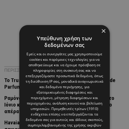
×
Υπεύθυνη χρήση των
δεδομένων σας
Εμείς και οι συνεργάτες μας χρησιμοποιούμε
cookies και παρόμοιες τεχνολογίες για να
αποθηκεύουμε και να έχουμε πρόσβαση σε
ΠΕΡΙΣΣΟΤΕΡΑ ΝΕΑ
πληροφορίες στη συσκευή σας και να
επεξεργαζόμαστε προσωπικά δεδομένα, όπως
Το Trussardi Elegantly Cool είναι ένα νέο Eau de
τη διεύθυνση IP σας, μοναδικά αναγνωριστικά
Parfum Lumineuse
και δεδομένα περιήγησης, για
εξατομικευμένες διαφημίσεις και
Ραμόνα & Τορναρίτης: Οι «καρτ ποστάλ» από το
περιεχόμενο, μέτρηση διαφημίσεων και
περιεχομένου, ανάλυση κοινού και βελτίωση
Ιόνιο και το τρυφερό στιγμιότυπο με φόντο το
υπηρεσιών.
Προμηθευτές τρίτων (1910)
απέραντο γαλάζιο
ενδέχεται επίσης να επεξεργάζονται τα
δεδομένα σας για αυτούς και άλλους σκοπούς,
Havaianas με kitten heel: Η πιο απρόσμενη
συμπεριλαμβανομένης της χρήσης ακριβών