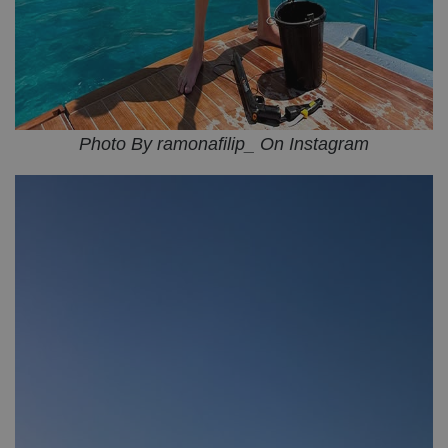
Photo By ramonafilip_ On Instagram