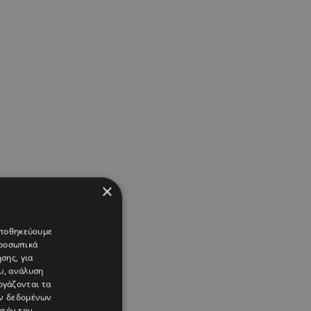
×
 αποθηκεύουμε
προσωπικά
σης, για
υ, ανάλυση
ργάζονται τα
ών δεδομένων
υτόν τον