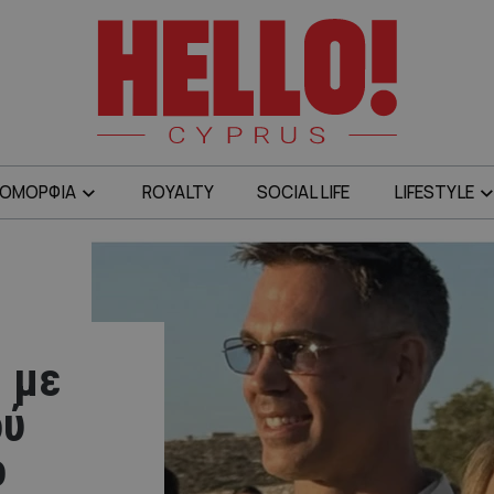
ΟΜΟΡΦΙΑ
ROYALTY
SOCIAL LIFE
LIFESTYLE
a με
ού
ο