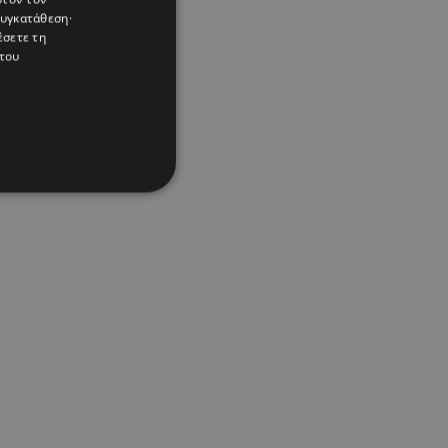
συγκατάθεση·
έσετε τη
του