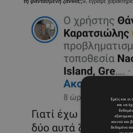
τη φαντασμένη ξανθιά;;»
, έγραψε χαρακτηρισ
Εμείς και οι
και να έ
δεδομέν
εξατομικε
κοινού και 
δεδομένα σα
γεωεντο