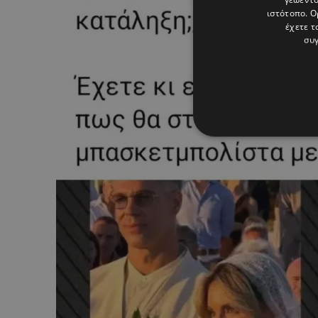
ιστότοπο. Ο
έχετε τ
συγ