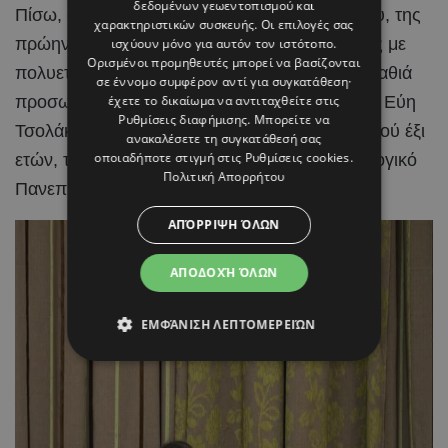
δεδομένων γεωεντοπισμού και
Πίσω, όμως, από το βιογραφικό της δικηγόρου, της
χαρακτηριστικών συσκευής. Οι επιλογές σας
πρώην δημοτικής συμβούλου και της γυναίκας με
ισχύουν μόνο για αυτόν τον ιστότοπο.
Ορισμένοι προμηθευτές μπορεί να βασίζονται
πολυετή πολιτική παρουσία, υπάρχει και μια βαθιά
σε έννομο συμφέρον αντί για συγκατάθεση·
προσωπική ιστορία κοινωνικής προσφοράς, η Εύη
έχετε το δικαίωμα να αντιταχθείτε στις
Ρυθμίσεις διαφήμισης
. Μπορείτε να
Τσολάκη υπήρξε ανάδοχη μητέρα ενός κοριτσιού έξι
ανακαλέσετε τη συγκατάθεσή σας
οποιαδήποτε στιγμή στις
Ρυθμίσεις cookies
.
ετών, το οποίο σήμερα σπουδάζει στο Τεχνολογικό
Πολιτική Απορρήτου
Πανεπιστήμιο Κύπρου.
ΑΠΌΡΡΙΨΗ ΌΛΩΝ
ΑΠΟΔΟΧΉ ΌΛΩΝ
ΕΜΦΆΝΙΣΗ ΛΕΠΤΟΜΕΡΕΙΏΝ