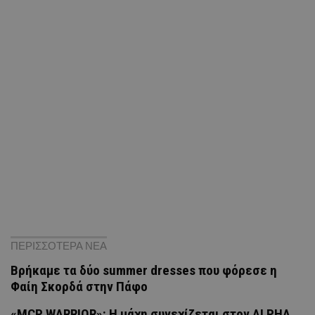
ΠΕΡΙΣΣΟΤΕΡΑ ΝΕΑ
Βρήκαμε τα δύο summer dresses που φόρεσε η
Φαίη Σκορδά στην Πάφο
«MCP WARRIOR»: Η μάχη συνεχίζεται στον ALPHA