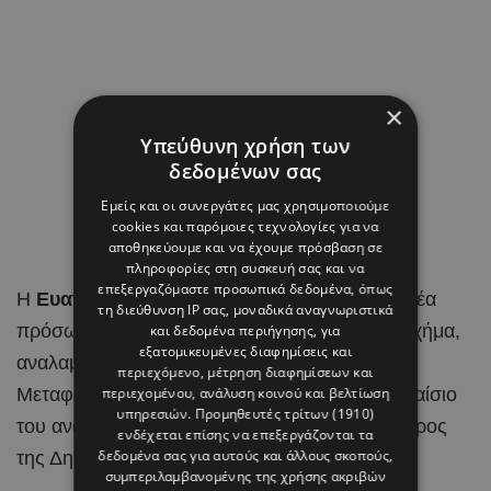
×
Υπεύθυνη χρήση των
δεδομένων σας
Εμείς και οι συνεργάτες μας χρησιμοποιούμε
cookies και παρόμοιες τεχνολογίες για να
αποθηκεύουμε και να έχουμε πρόσβαση σε
πληροφορίες στη συσκευή σας και να
επεξεργαζόμαστε προσωπικά δεδομένα, όπως
Η
Ευανθία – Εύη Τσολάκη
είναι ένα από τα νέα
τη διεύθυνση IP σας, μοναδικά αναγνωριστικά
πρόσωπα που εισέρχονται στο κυβερνητικό σχήμα,
και δεδομένα περιήγησης, για
εξατομικευμένες διαφημίσεις και
αναλαμβάνοντας την ηγεσία του Υπουργείου
περιεχόμενο, μέτρηση διαφημίσεων και
Μεταφορών, Επικοινωνιών και Έργων στο πλαίσιο
περιεχομένου, ανάλυση κοινού και βελτίωση
υπηρεσιών.
Προμηθευτές τρίτων (1910)
του ανασχηματισμού που αποφάσισε ο Πρόεδρος
ενδέχεται επίσης να επεξεργάζονται τα
δεδομένα σας για αυτούς και άλλους σκοπούς,
της Δημοκρατίας,
Νίκος Χριστοδουλίδης
.
συμπεριλαμβανομένης της χρήσης ακριβών