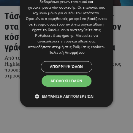
δεδομένων γεωεντοπισμού και
χαρακτηριστικών συσκευής. Οι επιλογές σας
ισχύουν μόνο για αυτόν τον ιστότοπο.
Τάσος Τρύφωνος: Διακοπές
Ορισμένοι προμηθευτές μπορεί να βασίζονται
στα μέρη που ενέπνευσαν τον
σε έννομο συμφέρον αντί για συγκατάθεση·
έχετε το δικαίωμα να αντιταχθείτε στις
κόσμο του Harry Potter και
Ρυθμίσεις διαφήμισης
. Μπορείτε να
ανακαλέσετε τη συγκατάθεσή σας
γράφτηκαν τα πρώτα βιβλία
οποιαδήποτε στιγμή στις
Ρυθμίσεις cookies
.
Πολιτική Απορρήτου
Από το ιστορικό Εδιμβούργο μέχρι τα μυθικά
Highlands και τη διάσημη Highland Cow, ο Κύπριος
ΑΠΌΡΡΙΨΗ ΌΛΩΝ
παρουσιαστής εξερεύνησε έναν από τους πιο
ατμοσφαιρικούς προορισμούς της Ευρώπης.
ΑΠΟΔΟΧΉ ΌΛΩΝ
06 ΑΥΓΟΥΣΤΟΥ 26 - 16:18
ΕΜΦΆΝΙΣΗ ΛΕΠΤΟΜΕΡΕΙΏΝ
Μαρία Καραμάνου