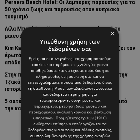
Pernera Beach Hotel: Οι λαμπερές παρουσίες για τα
50 χρόνια ζωής και παρουσίας στον κυπριακό
τουρισμό
Λίλα Μπακλέση: Η πρώτη φωτογραφία από το
×
μαιευτήριο με τον νεογέννητο γιο της
Υπεύθυνη χρήση των
Kim Kardashian & Lewis Hamilton: Το ζευγάρι ζει τον
δεδομένων σας
έρωτά του και αυτά τα στιγμιότυπα είναι η
Εμείς και οι συνεργάτες μας χρησιμοποιούμε
απόδειξη
cookies και παρόμοιες τεχνολογίες για να
αποθηκεύουμε και να έχουμε πρόσβαση σε
Στην πασαρέλα του Indonesia Fashion Week στην
πληροφορίες στη συσκευή σας και να
Τζακάρτα πρωταγωνίστησαν οι κυπριακές
επεξεργαζόμαστε προσωπικά δεδομένα, όπως
ιστορίες από μετάξι
τη διεύθυνση IP σας, μοναδικά αναγνωριστικά
και δεδομένα περιήγησης, για
εξατομικευμένες διαφημίσεις και
5 σατέν τοπ που δεν πρέπει να απουσιάζουν από
περιεχόμενο, μέτρηση διαφημίσεων και
την καλοκαιρινή γκαρνταρόμπα
περιεχομένου, ανάλυση κοινού και βελτίωση
υπηρεσιών.
Προμηθευτές τρίτων (1910)
ενδέχεται επίσης να επεξεργάζονται τα
δεδομένα σας για αυτούς και άλλους σκοπούς,
συμπεριλαμβανομένης της χρήσης ακριβών