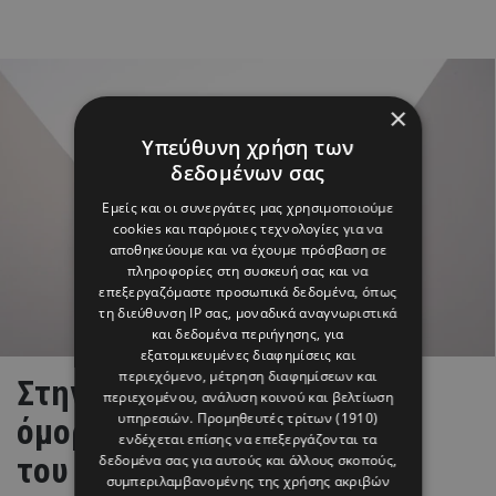
×
Υπεύθυνη χρήση των
δεδομένων σας
Εμείς και οι συνεργάτες μας χρησιμοποιούμε
cookies και παρόμοιες τεχνολογίες για να
αποθηκεύουμε και να έχουμε πρόσβαση σε
πληροφορίες στη συσκευή σας και να
επεξεργαζόμαστε προσωπικά δεδομένα, όπως
τη διεύθυνση IP σας, μοναδικά αναγνωριστικά
και δεδομένα περιήγησης, για
εξατομικευμένες διαφημίσεις και
περιεχόμενο, μέτρηση διαφημίσεων και
Στην Πάρο γράφτηκε το πιο
περιεχομένου, ανάλυση κοινού και βελτίωση
υπηρεσιών.
Προμηθευτές τρίτων (1910)
όμορφο κεφάλαιο της ζωής
ενδέχεται επίσης να επεξεργάζονται τα
του Brahim Díaz
δεδομένα σας για αυτούς και άλλους σκοπούς,
συμπεριλαμβανομένης της χρήσης ακριβών