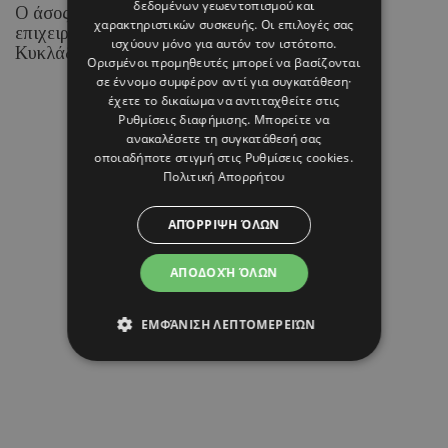
δεδομένων γεωεντοπισμού και
Ο άσος της Real Madrid και η Ισπανίδα
χαρακτηριστικών συσκευής. Οι επιλογές σας
επιχειρηματίας και content creator επέλεξαν τις
ισχύουν μόνο για αυτόν τον ιστότοπο.
Κυκλάδες για την ιδιαίτερη αυτή περίσταση.
Ορισμένοι προμηθευτές μπορεί να βασίζονται
σε έννομο συμφέρον αντί για συγκατάθεση·
έχετε το δικαίωμα να αντιταχθείτε στις
Ρυθμίσεις διαφήμισης
. Μπορείτε να
08 ΑΥΓΟΥΣΤΟΥ 26 - 17:01
ανακαλέσετε τη συγκατάθεσή σας
οποιαδήποτε στιγμή στις
Ρυθμίσεις cookies
.
Margarita Psichi
Πολιτική Απορρήτου
ΑΠΌΡΡΙΨΗ ΌΛΩΝ
ΑΠΟΔΟΧΉ ΌΛΩΝ
ΕΜΦΆΝΙΣΗ ΛΕΠΤΟΜΕΡΕΙΏΝ