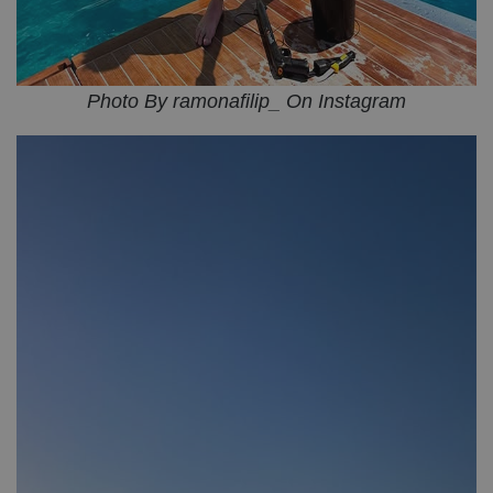
Photo By ramonafilip_ On Instagram