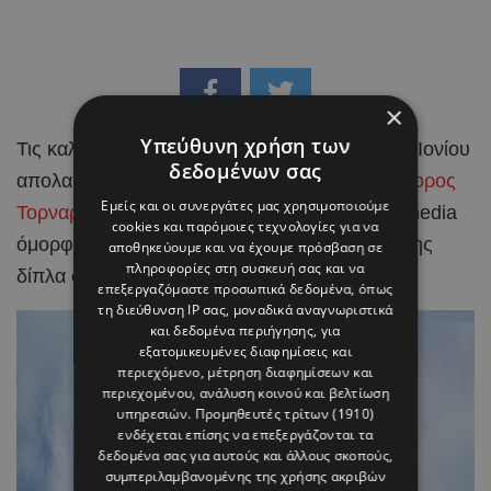
×
Υπεύθυνη χρήση των
Τις καλοκαιρινές τους
διακοπές
στα νησιά του Ιονίου
δεδομένων σας
απολαμβάνουν η
Ραμόνα Φίλιπ
και ο
Χριστόφορος
Εμείς και οι συνεργάτες μας χρησιμοποιούμε
Τορναρίτης
, μοιράζοντας μέσα από τα social media
cookies και παρόμοιες τεχνολογίες για να
όμορφα στιγμιότυπα από τις ημέρες χαλάρωσης
αποθηκεύουμε και να έχουμε πρόσβαση σε
πληροφορίες στη συσκευή σας και να
δίπλα στη θάλασσα.
επεξεργαζόμαστε προσωπικά δεδομένα, όπως
τη διεύθυνση IP σας, μοναδικά αναγνωριστικά
και δεδομένα περιήγησης, για
εξατομικευμένες διαφημίσεις και
περιεχόμενο, μέτρηση διαφημίσεων και
περιεχομένου, ανάλυση κοινού και βελτίωση
υπηρεσιών.
Προμηθευτές τρίτων (1910)
ενδέχεται επίσης να επεξεργάζονται τα
δεδομένα σας για αυτούς και άλλους σκοπούς,
συμπεριλαμβανομένης της χρήσης ακριβών