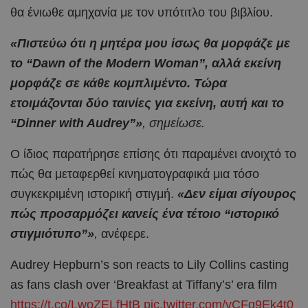
θα ένιωθε αμηχανία με τον υπότιτλο του βιβλίου.
«Πιστεύω ότι η μητέρα μου ίσως θα μορφάζε με
το “Dawn of the Modern Woman”, αλλά εκείνη
μορφάζε σε κάθε κομπλιμέντο. Τώρα
ετοιμάζονται δύο ταινίες για εκείνη, αυτή και το
“Dinner with Audrey”»
, σημείωσε.
Ο ίδιος παρατήρησε επίσης ότι παραμένει ανοιχτό το
πώς θα μεταφερθεί κινηματογραφικά μια τόσο
συγκεκριμένη ιστορική στιγμή.
«Δεν είμαι σίγουρος
πώς προσαρμόζει κανείς ένα τέτοιο “ιστορικό
στιγμιότυπο”»
,
ανέφερε.
Audrey Hepburn’s son reacts to Lily Collins casting
as fans clash over ‘Breakfast at Tiffany’s’ era film
https://t.co/LwoZELfHtB
pic.twitter.com/vCFq9Ek4t0