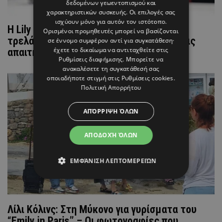
δεδομένων γεωεντοπισμού και
χαρακτηριστικών συσκευής. Οι επιλογές σας
ισχύουν μόνο για αυτόν τον ιστότοπο.
Η Lily Collins από το “Emily in Paris” έχει
Ορισμένοι προμηθευτές μπορεί να βασίζονται
τρελάνει τους πάντες στην Μύκονο με τις
σε έννομο συμφέρον αντί για συγκατάθεση·
έχετε το δικαίωμα να αντιταχθείτε στις
απαιτήσεις της – Τι ζητάει;
Ρυθμίσεις διαφήμισης
. Μπορείτε να
ανακαλέσετε τη συγκατάθεσή σας
οποιαδήποτε στιγμή στις
Ρυθμίσεις cookies
.
Πολιτική Απορρήτου
ΑΠΌΡΡΙΨΗ ΌΛΩΝ
ΑΠΟΔΟΧΉ ΌΛΩΝ
ΕΜΦΆΝΙΣΗ ΛΕΠΤΟΜΕΡΕΙΏΝ
Λίλι Κόλινς: Στη Μύκονο για γυρίσματα του
“Emily in Paris” – Οι φωτογραφίες που