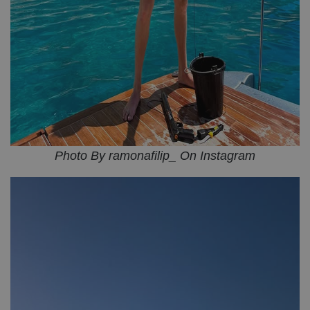
Photo By ramonafilip_ On Instagram